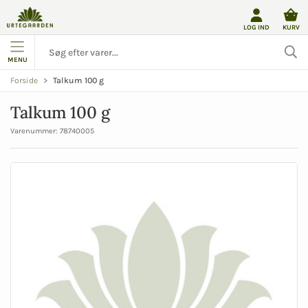
LOG IND
KURV
MENU
Talkum 100 g
Forside
Talkum 100 g
Varenummer:
78740005