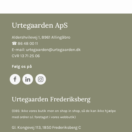
Urtegaarden ApS
Aldershvilevej 1, 8961 Allingåbro
☎︎ 86 48 00 11
E-mail:
urtegaarden@urtegaarden.dk
CVR 13 71 25 06
Følg os på
Urtegaarden Frederiksberg
(OBS: Ikke vores butik men en shop in shop, så de kan ikke hjælpe
med ordrer o.l. foretaget i vores webbutik)
Gl. Kongevej 113, 1850 Frederiksberg C