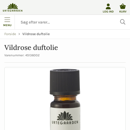
LOG IND
KURV
MENU
Vildrose duftolie
Forside
Vildrose duftolie
Varenummer:
45136002