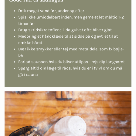
Drik meget vand før, under og efter
Spis ikke umiddelbart inden, men gerne et let måltid 1-2
timer før
Brug skridsikre tøfler e.l. da gulvet ofte bliver glat
Medbring et håndklæde til at sidde på og evt. et til at
dække håret
Bær ikke smykker eller tøj med metaldele, som fx bøjle-
bh
Forlad saunaen hvis du bliver utilpas - rejs dig langsomt
Spørg altid din læge til råds, hvis du er i tvivl om du må
gå i sauna