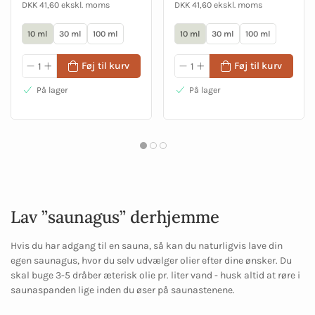
DKK 41,60 ekskl. moms
DKK 41,60 ekskl. moms
10 ml
30 ml
100 ml
10 ml
30 ml
100 ml
Føj til kurv
Føj til kurv
På lager
På lager
Lav ”saunagus” derhjemme
Hvis du har adgang til en sauna, så kan du naturligvis lave din
egen saunagus, hvor du selv udvælger olier efter dine ønsker. Du
skal buge 3-5 dråber æterisk olie pr. liter vand - husk altid at røre i
saunaspanden lige inden du øser på saunastenene.