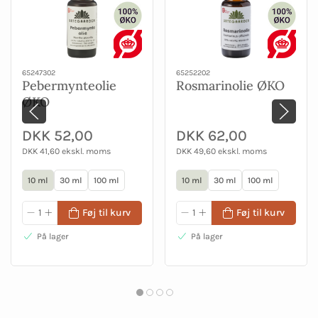
65247302
65252202
Pebermynteolie
Rosmarinolie ØKO
ØKO
DKK 52,00
DKK 62,00
DKK 41,60 ekskl. moms
DKK 49,60 ekskl. moms
10 ml
30 ml
100 ml
10 ml
30 ml
100 ml
Føj til kurv
Føj til kurv
På lager
På lager