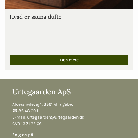
Hvad er sauna dufte
Læs mere
Urtegaarden ApS
Aldershvilevej 1, 8961 Allingåbro
☎︎ 86 48 00 11
E-mail:
urtegaarden@urtegaarden.dk
CVR 13 71 25 06
Følg os på