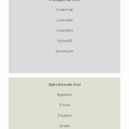
Cedertræ
Lavendel
Lavendin
Fyrrenål
Geranium
Opkvikkende olier
Appelsin
Citron
Cajeput
Grape