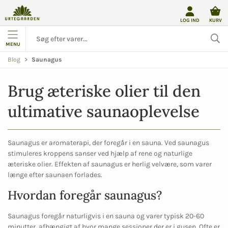
LOG IND
KURV
MENU
Blog
Saunagus
Brug æteriske olier til den
ultimative saunaoplevelse
Saunagus er aromaterapi, der foregår i en sauna. Ved saunagus
stimuleres kroppens sanser ved hjælp af rene og naturlige
æteriske olier. Effekten af saunagus er herlig velvære, som varer
længe efter saunaen forlades.
Hvordan foregår saunagus?
Saunagus foregår naturligvis i en sauna og varer typisk 20-60
minutter, afhængigt af hvor mange sessioner der er i gusen. Ofte er