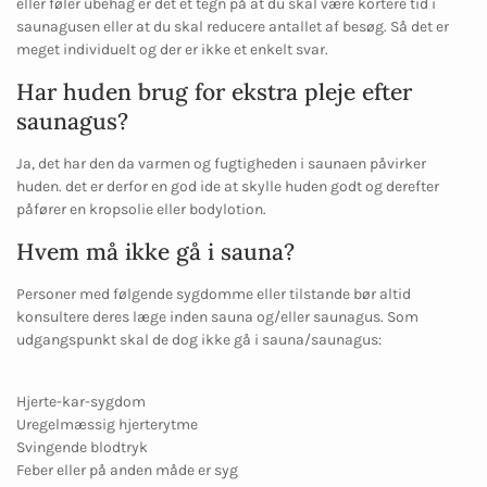
eller føler ubehag er det et tegn på at du skal være kortere tid i
saunagusen eller at du skal reducere antallet af besøg. Så det er
meget individuelt og der er ikke et enkelt svar.
Har huden brug for ekstra pleje efter
saunagus?
Ja, det har den da varmen og fugtigheden i saunaen påvirker
huden. det er derfor en god ide at skylle huden godt og derefter
påfører en kropsolie eller bodylotion.
Hvem må ikke gå i sauna?
Personer med følgende sygdomme eller tilstande bør altid
konsultere deres læge inden sauna og/eller saunagus. Som
udgangspunkt skal de dog ikke gå i sauna/saunagus:
Hjerte-kar-sygdom
Uregelmæssig hjerterytme
Svingende blodtryk
Feber eller på anden måde er syg