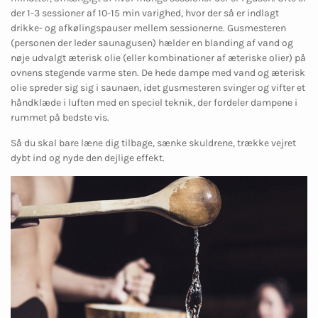
der 1-3 sessioner af 10-15 min varighed, hvor der så er indlagt
drikke- og afkølingspauser mellem sessionerne. Gusmesteren
(personen der leder saunagusen) hælder en blanding af vand og
nøje udvalgt æterisk olie (eller kombinationer af æteriske olier) på
ovnens stegende varme sten. De hede dampe med vand og æterisk
olie spreder sig sig i saunaen, idet gusmesteren svinger og vifter et
håndklæde i luften med en speciel teknik, der fordeler dampene i
rummet på bedste vis.
Så du skal bare læne dig tilbage, sænke skuldrene, trække vejret
dybt ind og nyde den dejlige effekt.