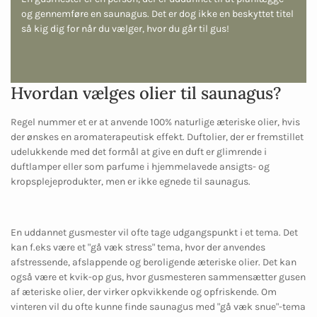
og gennemføre en saunagus. Det er dog ikke en beskyttet titel
så kig dig for når du vælger, hvor du går til gus!
Hvordan vælges olier til saunagus?
Regel nummer et er at anvende 100% naturlige æteriske olier, hvis
der ønskes en aromaterapeutisk effekt. Duftolier, der er fremstillet
udelukkende med det formål at give en duft er glimrende i
duftlamper eller som parfume i hjemmelavede ansigts- og
kropsplejeprodukter, men er ikke egnede til saunagus.
En uddannet gusmester vil ofte tage udgangspunkt i et tema. Det
kan f.eks være et "gå væk stress" tema, hvor der anvendes
afstressende, afslappende og beroligende æteriske olier. Det kan
også være et kvik-op gus, hvor gusmesteren sammensætter gusen
af æteriske olier, der virker opkvikkende og opfriskende. Om
vinteren vil du ofte kunne finde saunagus med "gå væk snue"-tema