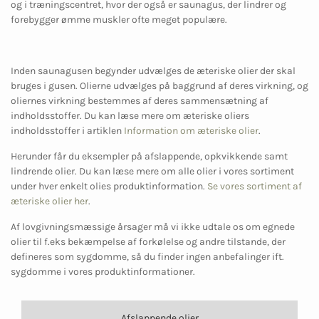
og i træningscentret, hvor der også er saunagus, der lindrer og
forebygger ømme muskler ofte meget populære.
Inden saunagusen begynder udvælges de æteriske olier der skal
bruges i gusen. Olierne udvælges på baggrund af deres virkning, og
oliernes virkning bestemmes af deres sammensætning af
indholdsstoffer. Du kan læse mere om æteriske oliers
indholdsstoffer i artiklen
Information om æteriske olier
.
Herunder får du eksempler på afslappende, opkvikkende samt
lindrende olier. Du kan læse mere om alle olier i vores sortiment
under hver enkelt olies produktinformation.
Se vores sortiment af
æteriske olier her
.
Af lovgivningsmæssige årsager må vi ikke udtale os om egnede
olier til f.eks bekæmpelse af forkølelse og andre tilstande, der
defineres som sygdomme, så du finder ingen anbefalinger ift.
sygdomme i vores produktinformationer.
Afslappende olier