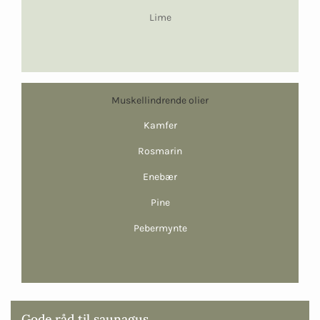
Lime
Muskellindrende olier
Kamfer
Rosmarin
Enebær
Pine
Pebermynte
Gode råd til saunagus