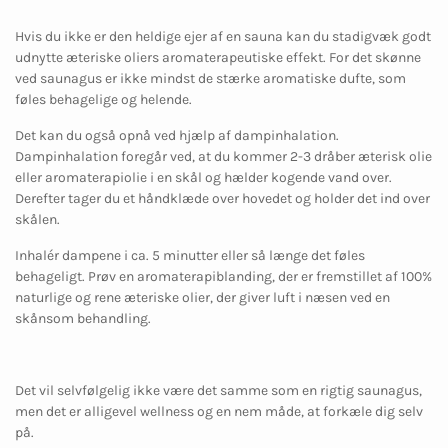
Hvis du ikke er den heldige ejer af en sauna kan du stadigvæk godt
udnytte æteriske oliers aromaterapeutiske effekt. For det skønne
ved saunagus er ikke mindst de stærke aromatiske dufte, som
føles behagelige og helende.
Det kan du også opnå ved hjælp af dampinhalation.
Dampinhalation foregår ved, at du kommer 2-3 dråber æterisk olie
eller aromaterapiolie i en skål og hælder kogende vand over.
Derefter tager du et håndklæde over hovedet og holder det ind over
skålen.
Inhalér dampene i ca. 5 minutter eller så længe det føles
behageligt. Prøv en aromaterapiblanding, der er fremstillet af 100%
naturlige og rene æteriske olier, der giver luft i næsen ved en
skånsom behandling.
Det vil selvfølgelig ikke være det samme som en rigtig saunagus,
men det er alligevel wellness og en nem måde, at forkæle dig selv
på.