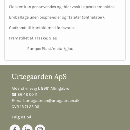
Flasken kan genanvendes og tåler vask i opvaskemaskine.
Emballage uden bisphenoler og ftalater (phthalater).
Godkendt til kontakt med fødevarer.
Fremstillet af: Flaske: Glas
Pumpe: Plast/metal/glas
Urtegaarden ApS
Aldershvilevej 1, 8961 Allingåbro
☎︎ 86 48 00 11
E-mail:
urtegaarden@urtegaarden.dk
CVR 13 71 25 06
Følg os på