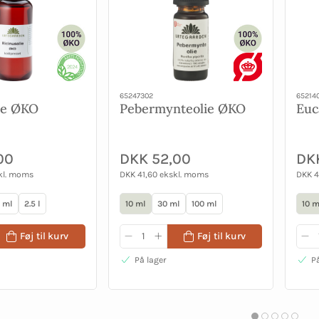
65247302
65214
ie ØKO
Pebermynteolie ØKO
Euc
00
DKK 52,00
DK
kl. moms
DKK 41,60 ekskl. moms
DKK 4
 ml
2.5 l
10 ml
30 ml
100 ml
10 m
Føj til kurv
Føj til kurv
På lager
På