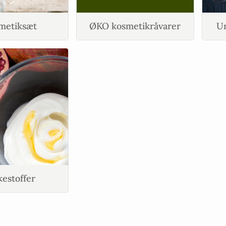
metiksæt
ØKO kosmetikråvarer
Ur
kestoffer