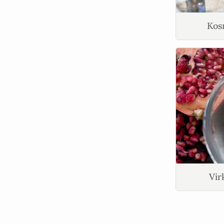
Kos
Vir