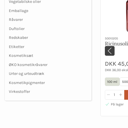
Vegetabilske olier
Emballage
Råvarer
Duftolier
Redskaber
50010205
Ricinusol
Etiketter
Kosmetiksæt
DKK 45,
ØKO kosmetikråvarer
DKK 36,00 eks
Urter og urteudtræk
100 ml
500
Kosmetikpigmenter
Virkestoffer
På lager