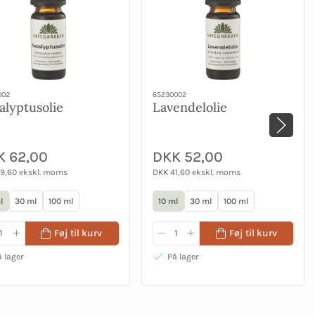
002
65230002
alyptusolie
Lavendelolie
K 62,00
DKK 52,00
9,60 ekskl. moms
DKK 41,60 ekskl. moms
l
30 ml
100 ml
10 ml
30 ml
100 ml
Føj til kurv
Føj til kurv
 lager
På lager