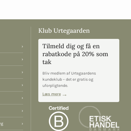
Klub Urtegaarden
Tilmeld dig og få en
›
rabatkode på 20% som
›
tak
›
Bliv medlem af Urtegaardens
kundeklub – det er gratis og
›
uforpligtende.
Læs mere
›
›
rg
›