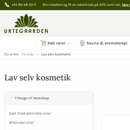
+45 86 48 00 11
Bliv medlem og få en rabatkode på 20% som tak,
læs 
Køb varer
Sauna & aromaterapi
Lav selv kosmetik
Du er her:
Forside
Lav selv kosmetik
Tilbage til Webshop
Sæt med æteriske olier
Æteriske olier