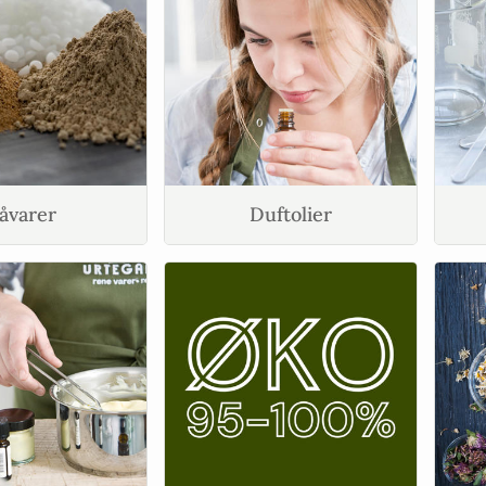
åvarer
Duftolier