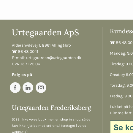
Urtegaarden ApS
Kundese
☎︎ 86 48 00 
Aldershvilevej 1, 8961 Allingåbro
☎︎ 86 48 00 11
Mandag: 9.00
E-mail:
urtegaarden@urtegaarden.dk
CVR 13 71 25 06
Tirsdag: 9.00
Følg os på
Onsdag: 9.00
Torsdag: 9.00
Fredag: 9.00 
Urtegaarden Frederiksberg
Lukket på he
Himmelfart 
(OBS: Ikke vores butik men en shop in shop, så de
kan ikke hjælpe med ordrer o.l. foretaget i vores
webbutik)