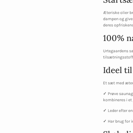
Æteriske olier b
dampen og giver 
deres opfrisken
100% na
Urtegaardens sæt
tilsætningsstoff
Ideel t
Et sæt med æteris
✓
Prøve saunagu
kombineres i et
✓
Leder efter en
✓
Har brug for 