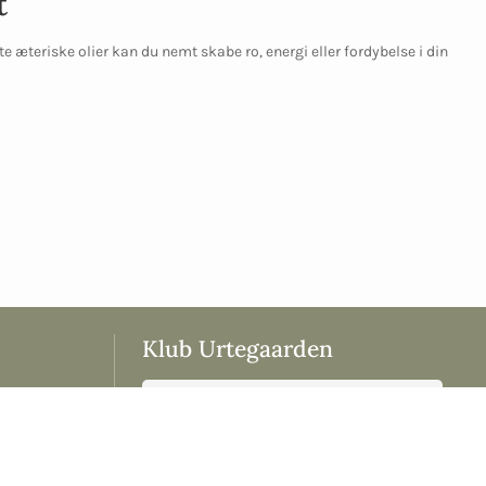
t
e æteriske olier kan du nemt skabe ro, energi eller fordybelse i din
Klub Urtegaarden
Tilmeld dig og få en
›
rabatkode på 20% som
›
tak