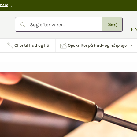
mere
Søg
FI
Olier til hud og hår
Opskrifter på hud- og hårpleje