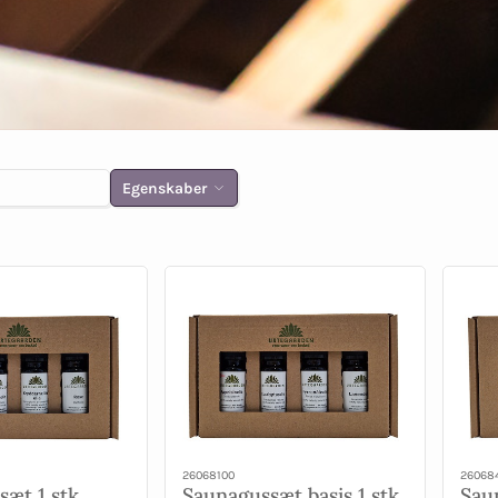
Egenskaber
26068100
26068
sæt 1 stk
Saunagussæt basis 1 stk
Sau