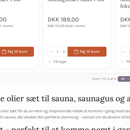
fok
,00
DKK 189,00
DKK
kl. moms
DKK 151,20 ekskl. moms
DKK 1
Føj til kurv
Føj til kurv
På lager
På
Viser 1 til 4 af 4
40
e olier sæt til sauna, saunagus og
 olier sæt får du en nem og inspirerende måde at komme i gang med s
til sauna, der skaber den perfekte stemning – uanset om du ønsker afsla
t - perfekt til at komme nemt i g