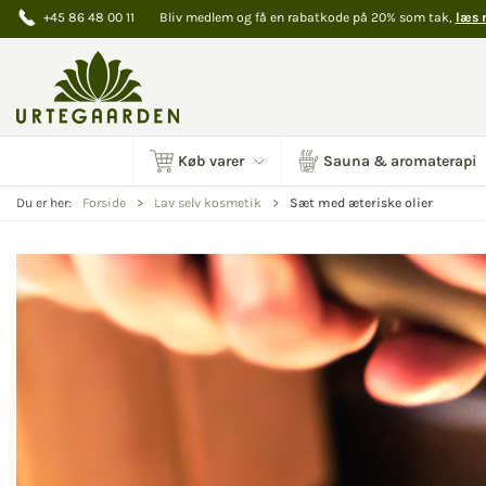
+45 86 48 00 11
Bliv medlem og få en rabatkode på 20% som tak,
læs 
Køb varer
Sauna & aromaterapi
Sæt med æteriske olier
Du er her:
Forside
Lav selv kosmetik