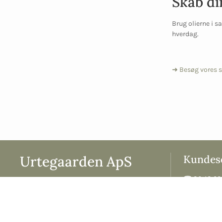
Skab di
Brug olierne i s
hverdag.
➜ Besøg vores s
Urtegaarden ApS
Kundese
☎︎ 86 48 00 
Aldershvilevej 1, 8961 Allingåbro
☎︎ 86 48 00 11
Mandag: 9.00
E-mail:
urtegaarden@urtegaarden.dk
CVR 13 71 25 06
Tirsdag: 9.00