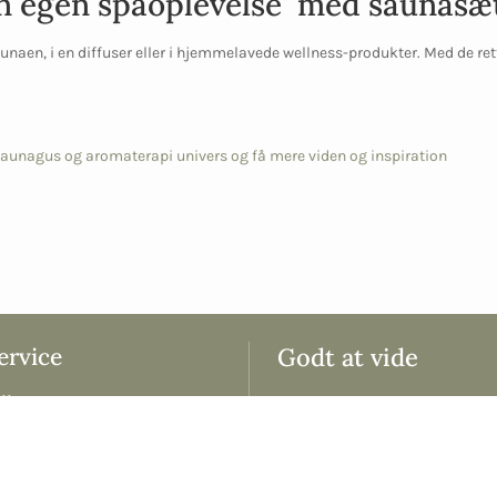
n egen spaoplevelse med saunasæ
aunaen, i en diffuser eller i hjemmelavede wellness-produkter. Med de rett
aunagus og aromaterapi univers og få mere viden og inspiration
rvice
Godt at vide
11
Levering & fragtpriser
 - 16.00
Salgs- & handelsbetingelser
 - 15.00