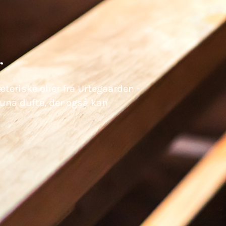
r
riske olier fra Urtegaarden -
una dufte, der også kan