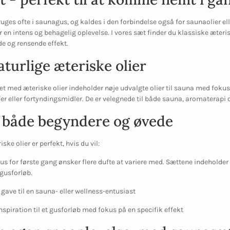
ruges ofte i saunagus, og kaldes i den forbindelse også for saunaolier e
en intens og behagelig oplevelse. I vores sæt finder du klassiske æteris
de og rensende effekt.
turlige æteriske olier
 med æteriske olier indeholder nøje udvalgte olier til sauna med fokus 
er eller fortyndingsmidler. De er velegnede til både sauna, aromaterapi
il både begyndere og øvede
ke olier er perfekt, hvis du vil:
s for første gang ønsker flere dufte at variere med. Sættene indeholder i
 gusforløb.
 gave til en sauna- eller wellness-entusiast
inspiration til et gusforløb med fokus på en specifik effekt