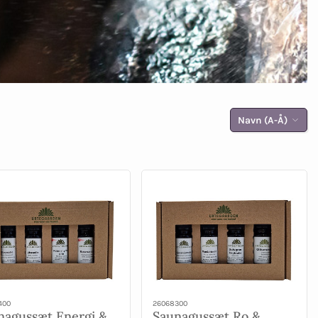
Navn (A-Å)
400
26068300
nagussæt Energi &
Saunagussæt Ro &