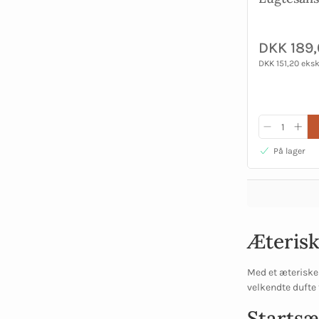
DKK 189
DKK 151,20 eks
På lager
Æterisk
Med et æteriske
velkendte dufte 
Startsæ