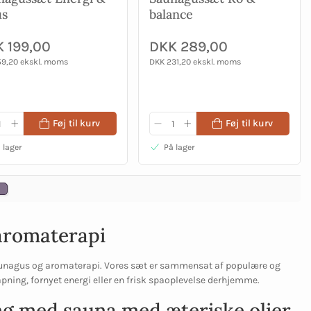
us
balance
 199,00
DKK 289,00
59,20 ekskl. moms
DKK 231,20 ekskl. moms
Føj til kurv
Føj til kurv
 lager
På lager
 aromaterapi
aunagus og aromaterapi. Vores sæt er sammensat af populære og
pning, fornyet energi eller en frisk spaoplevelse derhjemme.
ang med sauna med æteriske olier