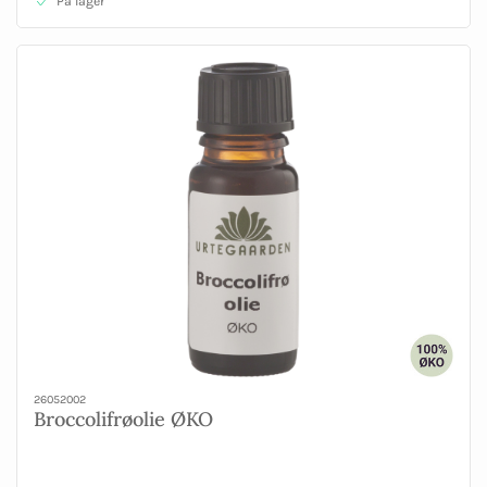
På lager
26052002
Broccolifrøolie ØKO