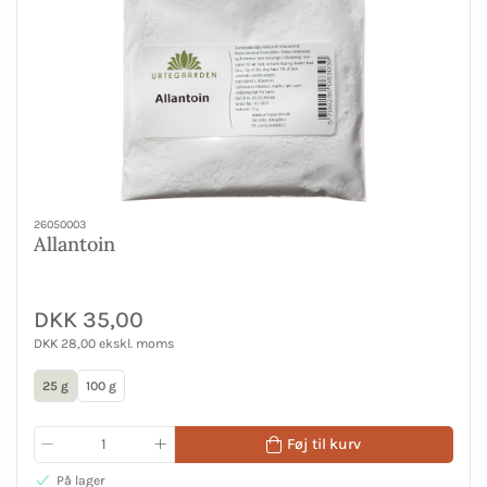
26050003
Allantoin
DKK 35,00
DKK 28,00 ekskl. moms
25 g
100 g
Føj til kurv
På lager