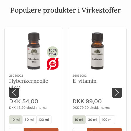
Populære produkter i Virkestoffer
26056002
26055002
Hybenkerneolie
E-vitamin
ØKO
DKK 54,00
DKK 99,00
DKK 43,20 ekskl. moms
DKK 79,20 ekskl. moms
10 ml
50 ml
100 ml
10 ml
30 ml
100 ml