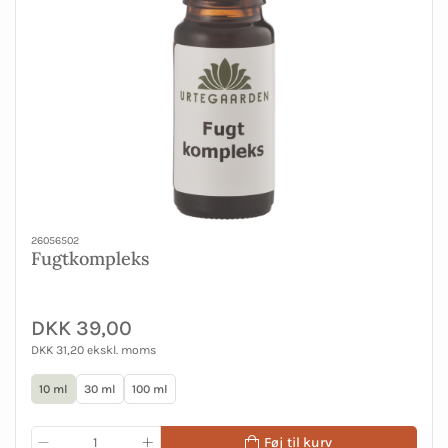
26056502
Fugtkompleks
DKK 39,00
DKK 31,20 ekskl. moms
10 ml
30 ml
100 ml
Føj til kurv