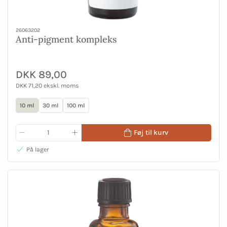
26063202
Anti-pigment kompleks
DKK 89,00
DKK 71,20 ekskl. moms
10 ml
30 ml
100 ml
Føj til kurv
På lager