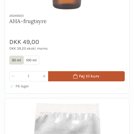
26049003
AHA-frugtsyre
DKK 49,00
DKK 39,20 ekskl. moms
30 ml
100 ml
Føj til kurv
På lager