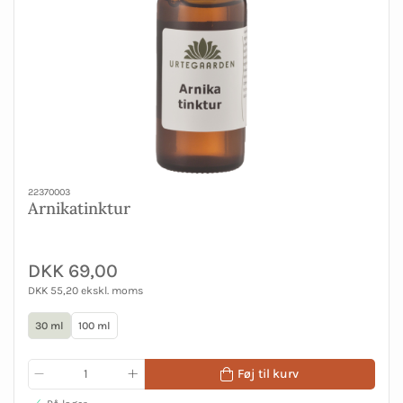
22370003
Arnikatinktur
DKK 69,00
DKK 55,20 ekskl. moms
30 ml
100 ml
Føj til kurv