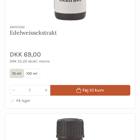
26055502
Edelweissekstrakt
DKK 69,00
DKK 55,20 ekskl. moms
10 ml
100 ml
Føj til kurv
På lager