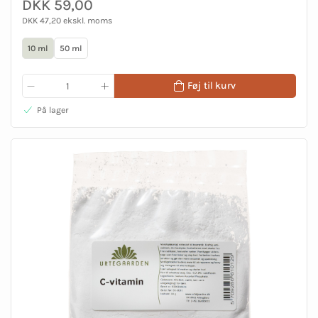
DKK 59,00
DKK 47,20 ekskl. moms
10 ml
50 ml
Føj til kurv
På lager