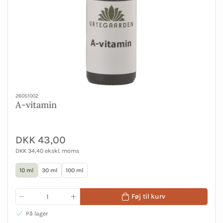
26051002
A-vitamin
DKK 43,00
DKK 34,40 ekskl. moms
10 ml
30 ml
100 ml
Føj til kurv
På lager