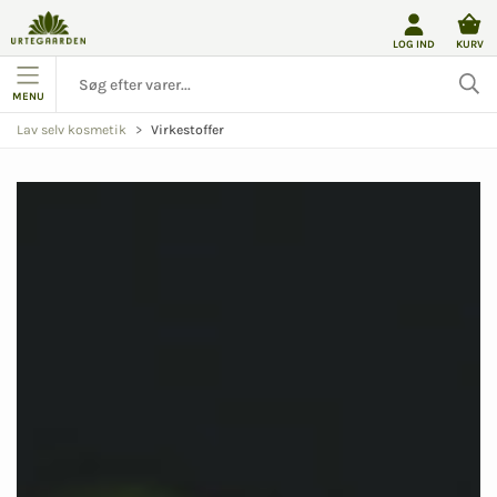
LOG IND
KURV
MENU
Virkestoffer
Lav selv kosmetik