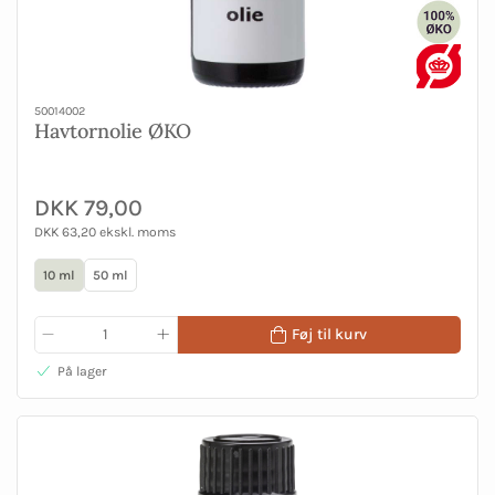
50014002
Havtornolie ØKO
DKK 79,00
DKK 63,20 ekskl. moms
10 ml
50 ml
Føj til kurv
På lager