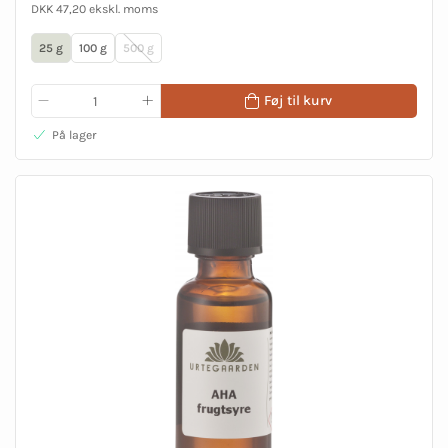
DKK 47,20 ekskl. moms
25 g
100 g
500 g
Føj til kurv
På lager