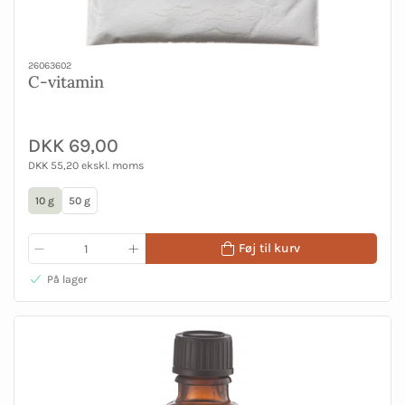
26063602
C-vitamin
DKK 69,00
DKK 55,20 ekskl. moms
10 g
50 g
Føj til kurv
På lager