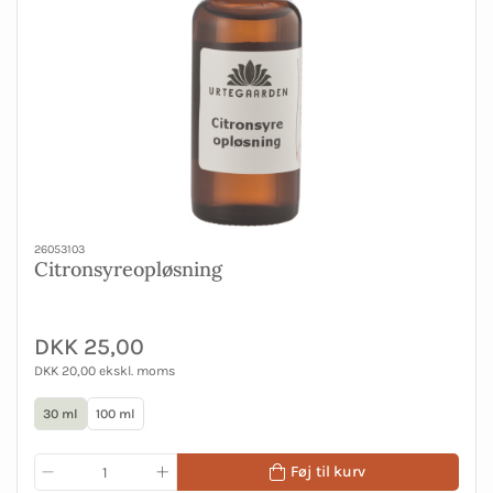
26053103
Citronsyreopløsning
DKK 25,00
DKK 20,00 ekskl. moms
30 ml
100 ml
Føj til kurv