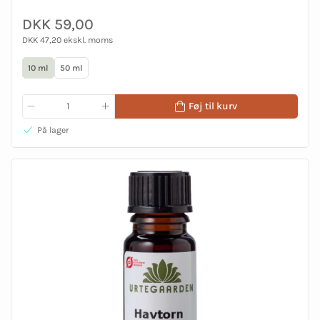
DKK 59,00
DKK 47,20 ekskl. moms
10 ml
50 ml
Føj til kurv
På lager