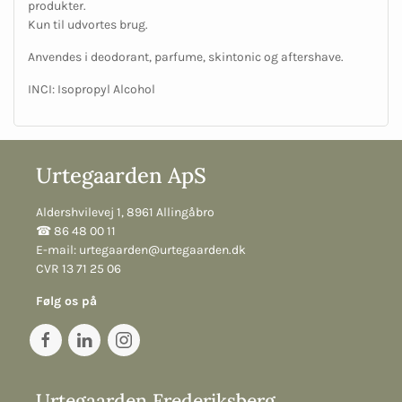
produkter.
Kun til udvortes brug.
Anvendes i deodorant, parfume, skintonic og aftershave.
INCI: Isopropyl Alcohol
Urtegaarden ApS
Aldershvilevej 1, 8961 Allingåbro
☎︎ 86 48 00 11
E-mail:
urtegaarden@urtegaarden.dk
CVR 13 71 25 06
Følg os på
Urtegaarden Frederiksberg