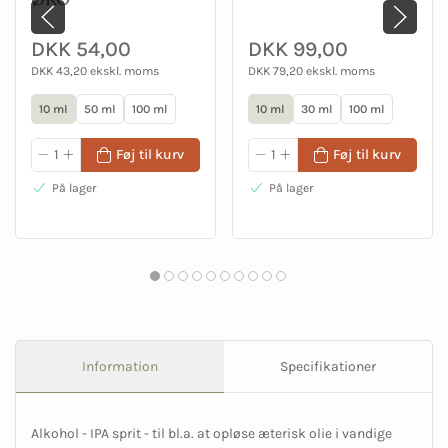
DKK 54,00
DKK 99,00
DKK 43,20 ekskl. moms
DKK 79,20 ekskl. moms
10 ml
50 ml
100 ml
10 ml
30 ml
100 ml
Føj til kurv
Føj til kurv
På lager
På lager
Information
Specifikationer
Alkohol - IPA sprit - til bl.a. at opløse æterisk olie i vandige