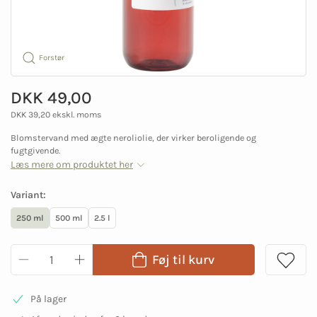
Forstør
DKK 49,00
DKK 39,20 ekskl. moms
Blomstervand med ægte neroliolie, der virker beroligende og
fugtgivende.
Læs mere om produktet her
Variant:
250 ml
500 ml
2.5 l
Føj til kurv
På lager