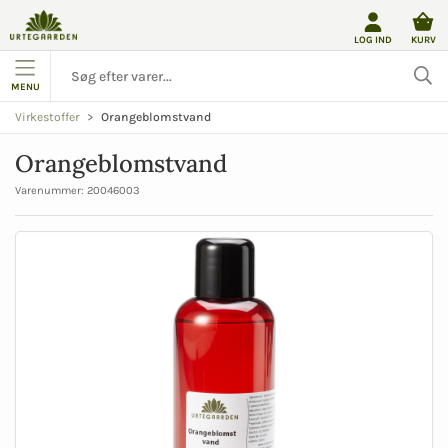
LOG IND
KURV
MENU
Orangeblomstvand
Virkestoffer
Orangeblomstvand
Varenummer:
20046003