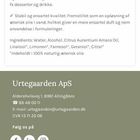
fx desserter og drikke.
✓
Stabil og ensartet kvalitet: Fremstillet som en opløsning af
æterisk olie i vand, hvilket giver en mere ensartet duft og nem
anvendelse i formuleringer.
Ingredients: Water, Alcohol, Citrus Aurantium Amara Oil,
Linalool*, Limonen*, Farnesol*, Geraniol*, Citral*
*Indeholdt i 100% naturlig æterisk olie
Urtegaarden ApS
Aldershvilevej 1, 8961 Allingåbro
☎︎ 86 48 00 11
E-mail:
urtegaarden@urtegaarden.dk
CVR 13 71 25 06
Følg os på