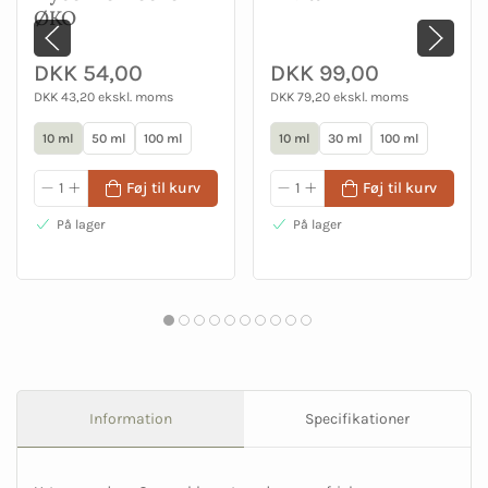
ØKO
DKK 54,00
DKK 99,00
DKK 43,20 ekskl. moms
DKK 79,20 ekskl. moms
10 ml
50 ml
100 ml
10 ml
30 ml
100 ml
Føj til kurv
Føj til kurv
På lager
På lager
Information
Specifikationer