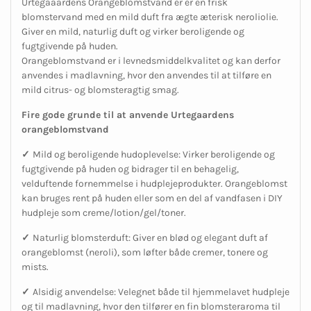
Urtegaaardens Orangeblomstvand er er en frisk
blomstervand med en mild duft fra ægte æterisk neroliolie.
Giver en mild, naturlig duft og virker beroligende og
fugtgivende på huden.
Orangeblomstvand er i levnedsmiddelkvalitet og kan derfor
anvendes i madlavning, hvor den anvendes til at tilføre en
mild citrus- og blomsteragtig smag.
Fire gode grunde til at anvende Urtegaardens
orangeblomstvand
✓
Mild og beroligende hudoplevelse: Virker beroligende og
fugtgivende på huden og bidrager til en behagelig,
velduftende fornemmelse i hudplejeprodukter. Orangeblomst
kan bruges rent på huden eller som en del af vandfasen i DIY
hudpleje som creme/lotion/gel/toner.
✓
Naturlig blomsterduft: Giver en blød og elegant duft af
orangeblomst (neroli), som løfter både cremer, tonere og
mists.
✓
Alsidig anvendelse: Velegnet både til hjemmelavet hudpleje
og til madlavning, hvor den tilfører en fin blomsteraroma til