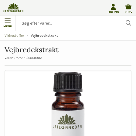
LOG IND
KURV
MENU
Vejbredekstrakt
Virkestoffer
Vejbredekstrakt
Varenummer:
26069002