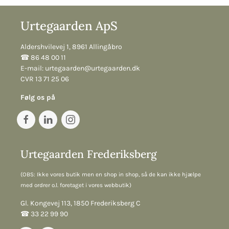
Urtegaarden ApS
Aldershvilevej 1, 8961 Allingåbro
☎︎ 86 48 00 11
E-mail:
urtegaarden@urtegaarden.dk
CVR 13 71 25 06
Følg os på
Urtegaarden Frederiksberg
(OBS: Ikke vores butik men en shop in shop, så de kan ikke hjælpe
med ordrer o.l. foretaget i vores webbutik)
Gl. Kongevej 113, 1850 Frederiksberg C
☎︎ 33 22 99 90