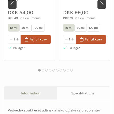
DKK 54,00
DKK 99,00
DKK 43,20 ekskl. moms
DKK 79,20 ekskl. moms
10 ml
50 ml
100 ml
10 ml
30 ml
100 ml
Føj til kurv
Føj til kurv
På lager
På lager
Information
Specifikationer
Vejbredekstrakt er et udtræk af økologiske vejbredplanter