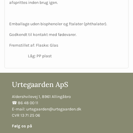
afsprittes inden brug igen.
Emballage uden bisphenoler og ftalater (phthalater).
Godkendt til kontakt med fødevarer.
Fremstillet af: Flaske: Glas
Låg: PP plast
Urtegaarden ApS
Aldershvilevej 1, 8961 Allingåbro
☎︎ 86 48 00 11
E-mail:
urtegaarden@urtegaarden.dk
CVR 13 71 25 06
Følg os på