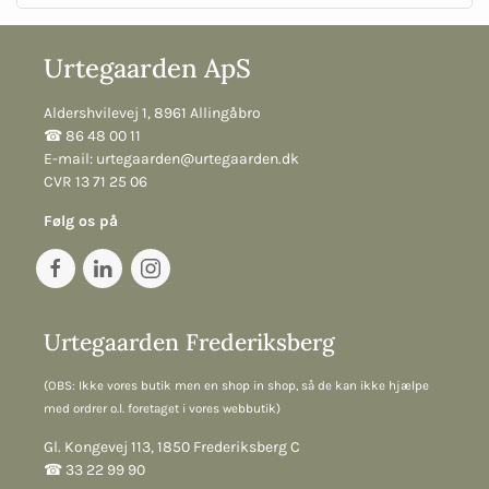
Urtegaarden ApS
Aldershvilevej 1, 8961 Allingåbro
☎︎ 86 48 00 11
E-mail:
urtegaarden@urtegaarden.dk
CVR 13 71 25 06
Følg os på
Urtegaarden Frederiksberg
(OBS: Ikke vores butik men en shop in shop, så de kan ikke hjælpe
med ordrer o.l. foretaget i vores webbutik)
Gl. Kongevej 113, 1850 Frederiksberg C
☎︎ 33 22 99 90