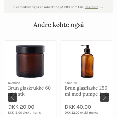
Bliv medlem og få en rabatkode på 20% som tak,
læs mere
Andre købte også
84611000
84618100
Brun glaskrukke 60
Brun glasflaske 250
ml 1 stk
ml med pumpe 1 stk
DKK 20,00
DKK 40,00
DKK 16,00 ekskl. moms
DKK 32,00 ekskl. moms