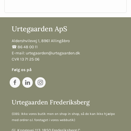
Urtegaarden ApS
Aldershvilevej 1, 8961 Allingåbro
☎︎ 86 48 00 11
E-mail:
urtegaarden@urtegaarden.dk
CVR 13 71 25 06
Følg os på
Urtegaarden Frederiksberg
(OBS: Ikke vores butik men en shop in shop, så de kan ikke hjælpe
med ordrer o.l. foretaget i vores webbutik)
Gl. Kongevej 113, 1850 Frederiksberg C