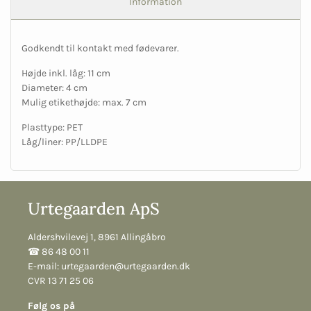
Information
Godkendt til kontakt med fødevarer.
Højde inkl. låg: 11 cm
Diameter: 4 cm
Mulig etikethøjde: max. 7 cm
Plasttype: PET
Låg/liner: PP/LLDPE
Urtegaarden ApS
Aldershvilevej 1, 8961 Allingåbro
☎︎ 86 48 00 11
E-mail:
urtegaarden@urtegaarden.dk
CVR 13 71 25 06
Følg os på