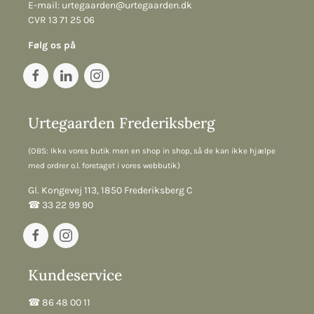
E-mail:
urtegaarden@urtegaarden.dk
CVR 13 71 25 06
Følg os på
Urtegaarden Frederiksberg
(OBS: Ikke vores butik men en shop in shop, så de kan ikke hjælpe
med ordrer o.l. foretaget i vores webbutik)
Gl. Kongevej 113, 1850 Frederiksberg C
☎︎ 33 22 99 90
Kundeservice
☎︎ 86 48 00 11