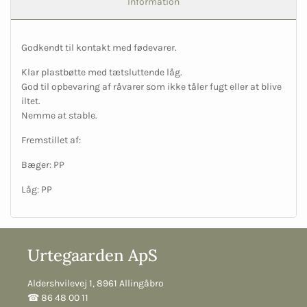
Information
Godkendt til kontakt med fødevarer.
Klar plastbøtte med tætsluttende låg.
God til opbevaring af råvarer som ikke tåler fugt eller at blive
iltet.
Nemme at stable.
Fremstillet af:
Bæger: PP
Låg: PP
Urtegaarden ApS
Aldershvilevej 1, 8961 Allingåbro
☎︎ 86 48 00 11