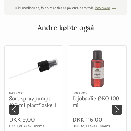
Bliv medlem og få en rabatkode på 20% som tak,
læs mere
Andre købte også
84630900
50005005
Sort spraypumpe
Jojobaolie ØKO 100
100 ml plastflaske 1
ml
stk
DKK 9,00
DKK 115,00
DKK 7,20 ekskl. moms
DKK 92,00 ekskl. moms