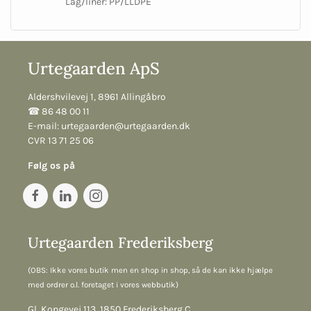
Låg/liner: PP/LLDPE
Urtegaarden ApS
Aldershvilevej 1, 8961 Allingåbro
☎︎ 86 48 00 11
E-mail:
urtegaarden@urtegaarden.dk
CVR 13 71 25 06
Følg os på
Urtegaarden Frederiksberg
(OBS: Ikke vores butik men en shop in shop, så de kan ikke hjælpe
med ordrer o.l. foretaget i vores webbutik)
Gl. Kongevej 113, 1850 Frederiksberg C