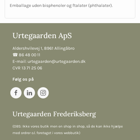
Emballage uden bisphenoler og ftalater (phthalater).
Urtegaarden ApS
Aldershvilevej 1, 8961 Allingåbro
☎︎ 86 48 00 11
E-mail:
urtegaarden@urtegaarden.dk
CVR 13 71 25 06
Følg os på
Urtegaarden Frederiksberg
(OBS: Ikke vores butik men en shop in shop, så de kan ikke hjælpe
med ordrer o.l. foretaget i vores webbutik)