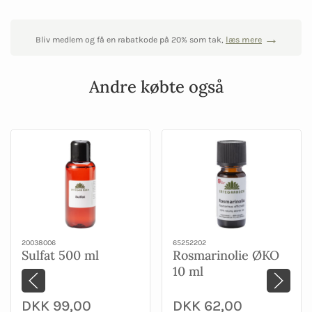
Bliv medlem og få en rabatkode på 20% som tak,
læs mere
Andre købte også
20038006
65252202
Sulfat 500 ml
Rosmarinolie ØKO
10 ml
DKK 99,00
DKK 62,00