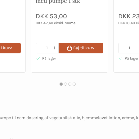
med pumpe 1 stk
DKK 53,00
DKK 2
DKK 42,40 ekskl. moms
DKK 18,40 e
il kurv
Føj til kurv
På lager
På lager
mpe til nem dosering af vegetabilsk olie, hjemmelavet lotion, crème, kr