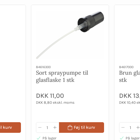
84616300
84617000
Sort spraypumpe til
Brun gla
glasflaske 1 stk
stk
DKK 11,00
DKK 13
DKK 8,80 ekskl. moms
DKK 10,40 e
il kurv
Føj til kurv
På lager
På lager