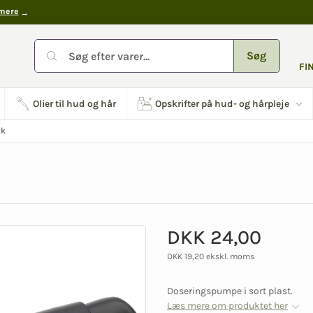
mere
Søg
FI
Olier til hud og hår
Opskrifter på hud- og hårpleje
tk
DKK 24,00
DKK 19,20 ekskl. moms
Doseringspumpe i sort plast.
Læs mere om produktet her