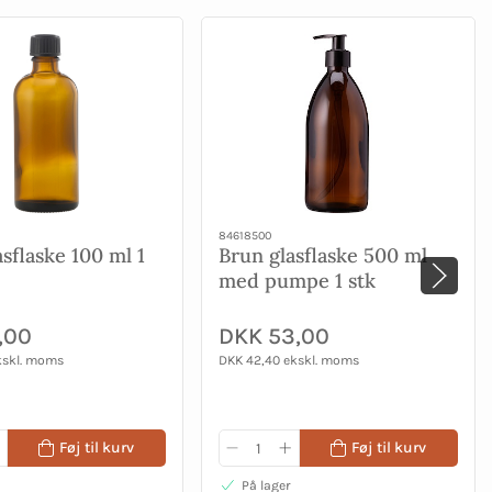
84618500
sflaske 100 ml 1
Brun glasflaske 500 ml
med pumpe 1 stk
,00
DKK 53,00
kskl. moms
DKK 42,40 ekskl. moms
Føj til kurv
Føj til kurv
På lager