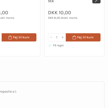
stk
3,00
DKK 10,00
kskl. moms
DKK 8,00 ekskl. moms
Føj til kurv
Føj til kurv
På lager
opsolie o.l.