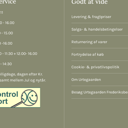
rvice
Godt at vide
11
Levering & fragtpriser
 - 16.00
Salgs- & handelsbetingelser
 - 15.00
Returnering af varer
 -16.00
 - 11:30 + 12.00- 16.00
Fortrydelse af køb
- 14:30
Cookie- & privatlivspolitik
lligdage, dagen efter Kr.
Om Urtegaarden
samt mellem Jul og nytår.
Besøg Urtegaarden Frederiksbe