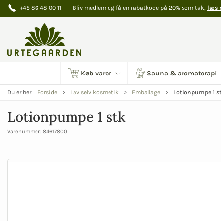
+45 86 48 00 11
Bliv medlem og få en rabatkode på 20% som tak,
læs 
Køb varer
Sauna & aromaterapi
Lotionpumpe 1 s
Du er her:
Forside
Lav selv kosmetik
Emballage
Lotionpumpe 1 stk
Varenummer:
84617800