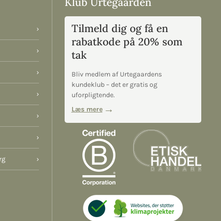
Klub Urtegaarden
Tilmeld dig og få en
›
rabatkode på 20% som
›
tak
›
Bliv medlem af Urtegaardens
kundeklub – det er gratis og
›
uforpligtende.
Læs mere
›
›
rg
›