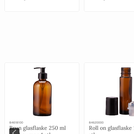
84618100
84620000
Brun glasflaske 250 ml
Roll on glasflaske 