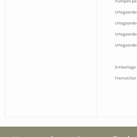
Pumpen pass
Urtegaarden
Urtegaarde
Urtegaarde
Urtegaarde
Emballage u
Fremstillet