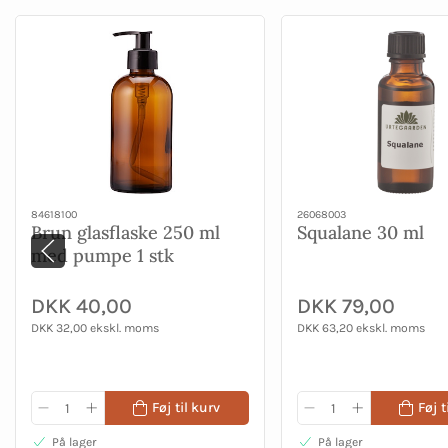
84618100
26068003
Brun glasflaske 250 ml
Squalane 30 ml
med pumpe 1 stk
DKK 40,00
DKK 79,00
DKK 32,00 ekskl. moms
DKK 63,20 ekskl. moms
Føj til kurv
Føj t
På lager
På lager