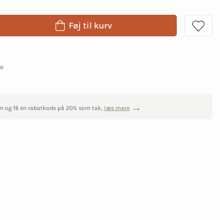
Føj til kurv
ge
m og få en rabatkode på 20% som tak,
læs mere