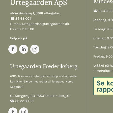
Urtegaarden ApS
Kundese
☎︎ 86 48 00 
Aldershvilevej 1, 8961 Allingåbro
☎︎ 86 48 00 11
Mandag: 9.00
E-mail:
urtegaarden@urtegaarden.dk
CVR 13 71 25 06
Tirsdag: 9.00
Følg os på
Onsdag: 9.00
Torsdag: 9.00
Fredag: 9.00 
Urtegaarden Frederiksberg
Lukket på he
Himmelfart 
(OBS: Ikke vores butik men en shop in shop, så de
kan ikke hjælpe med ordrer o.l. foretaget i vores
webbutik)
Gl. Kongevej 113, 1850 Frederiksberg C
☎︎ 33 22 99 90