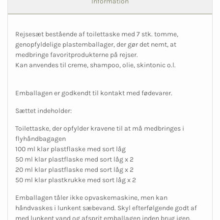
Information
Rejsesæt bestående af toilettaske med 7 stk. tomme,
genopfyldelige plastemballager, der gør det nemt, at
medbringe favoritprodukterne på rejser.
Kan anvendes til creme, shampoo, olie, skintonic o.l.
Emballagen er godkendt til kontakt med fødevarer.
Sættet indeholder:
Toilettaske, der opfylder kravene til at må medbringes i
flyhåndbagagen
100 ml klar plastflaske med sort låg
50 ml klar plastflaske med sort låg x 2
20 ml klar plastflaske med sort låg x 2
50 ml klar plastkrukke med sort låg x 2
Emballagen tåler ikke opvaskemaskine, men kan
håndvaskes i lunkent sæbevand. Skyl efterfølgende godt af
med lunkent vand og afsprit emballagen inden brug igen.