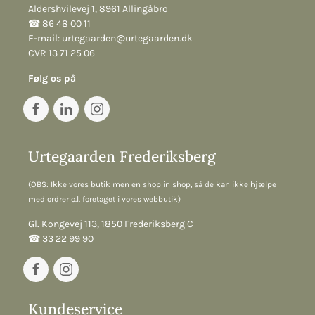
Aldershvilevej 1, 8961 Allingåbro
☎︎ 86 48 00 11
E-mail:
urtegaarden@urtegaarden.dk
CVR 13 71 25 06
Følg os på
Urtegaarden Frederiksberg
(OBS: Ikke vores butik men en shop in shop, så de kan ikke hjælpe
med ordrer o.l. foretaget i vores webbutik)
Gl. Kongevej 113, 1850 Frederiksberg C
☎︎ 33 22 99 90
Kundeservice