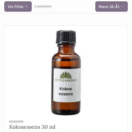
Vis filtre
Navn (A-Å)
2 produkter
60405000
Kokosessens 30 ml