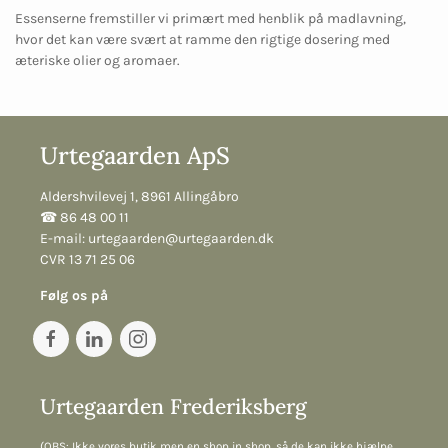
Essenserne fremstiller vi primært med henblik på madlavning,
hvor det kan være svært at ramme den rigtige dosering med
æteriske olier og aromaer.
Urtegaarden ApS
Aldershvilevej 1, 8961 Allingåbro
☎︎ 86 48 00 11
E-mail:
urtegaarden@urtegaarden.dk
CVR 13 71 25 06
Følg os på
Urtegaarden Frederiksberg
(OBS: Ikke vores butik men en shop in shop, så de kan ikke hjælpe