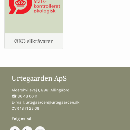
ØKO slikråvarer
Urtegaarden ApS
Aldershvilevej 1, 8961 Allingåbro
☎︎ 86 48 00 11
E-mail:
urtegaarden@urtegaarden.dk
CVR 13 71 25 06
Følg os på