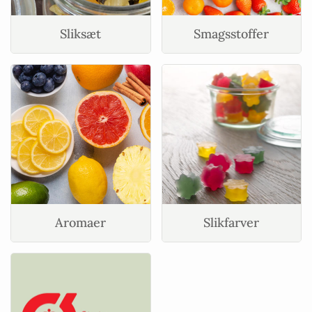
Sliksæt
Smagsstoffer
Aromaer
Slikfarver