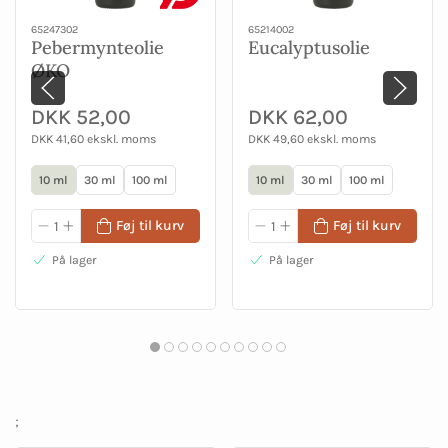
65247302
65214002
Pebermynteolie
Eucalyptusolie
ØKO
DKK 52,00
DKK 62,00
DKK 41,60 ekskl. moms
DKK 49,60 ekskl. moms
10 ml
30 ml
100 ml
10 ml
30 ml
100 ml
Føj til kurv
Føj til kurv
På lager
På lager
;