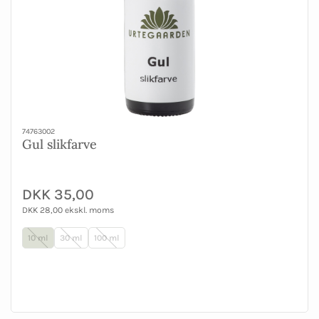
74763002
Gul slikfarve
DKK 35,00
DKK 28,00 ekskl. moms
10 ml
30 ml
100 ml