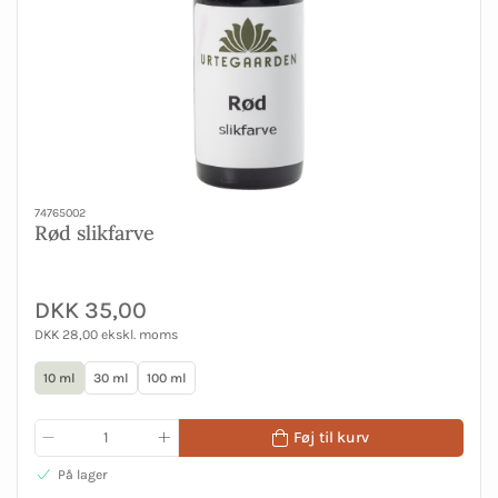
74765002
Rød slikfarve
DKK 35,00
DKK 28,00 ekskl. moms
10 ml
30 ml
100 ml
Føj til kurv
På lager