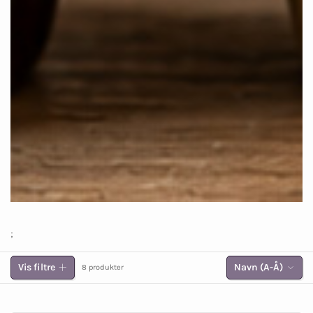
;
Vis filtre
Navn (A-Å)
8 produkter