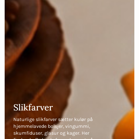
Slikfarver
Naturlige slikfarver sætter kulør på
hjemmelavede bolsjer, vingummi,
skumfiduser, glasur og kager. Her