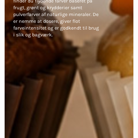
finder du flydende farver baseret på
frugt, grønt og krydderier samt
pulverfarver af naturlige mineraler. De
er nemme at dosere, giver flot
farveintensitet og er godkendt til brug
i slik og bagværk.