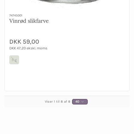
74745001
Vinrød slikfarve
DKK 59,00
DKK 47,20 ekskl. moms
5 g
Viser 1 til 8 af 8
40