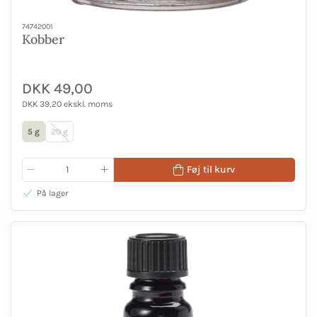
74742001
Kobber
DKK 49,00
DKK 39,20 ekskl. moms
5 g
20 g
Føj til kurv
På lager