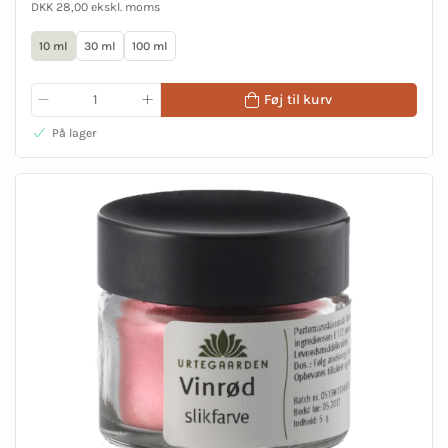
DKK 28,00 ekskl. moms
10 ml
30 ml
100 ml
Føj til kurv
På lager