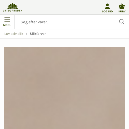
LOG IND
KURV
MENU
Slikfarver
Lav selv slik