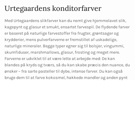
Urtegaardens konditorfarver
Med Urtegaardens slikfarver kan du nemt give hjemmelavet slik,
kagepynt og glasur et smukt, ensartet farvespil. De flydende farver
er baseret på naturlige farvestoffer fra frugter, grøntsager og
krydderier, mens pulverfarverne er fremstillet af uskadelige,
naturlige mineraler. Begge typer egner sig til bolsjer, vingummi,
skumfiduser, marshmallows, glasur, frosting og meget mere.
Farverne er udviklet til at være lette at arbejde med: De kan
blandes på kryds og tværs, så du kan skabe præcis den nuance, du
ønsker – fra sarte pasteller til dybe, intense farver. Du kan også
bruge dem til at farve kokosmel, hakkede mandler og anden pynt
til flødeboller, kager og desserter. Start altid med en lille mængde
og justér, indtil du opnår den ønskede farvestyrke.
Find opskrift og
inspiration til farvet pynt til flødeboller, cupcakes o.l her
Alle slikfarverne er godkendt til fødevarer og velegnede til både
begyndere og øvede slikentusiaster, der vil have fuld kontrol over
både udseende og indhold i deres søde sager.