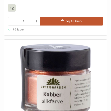
5 g
Føj til kurv
På lager