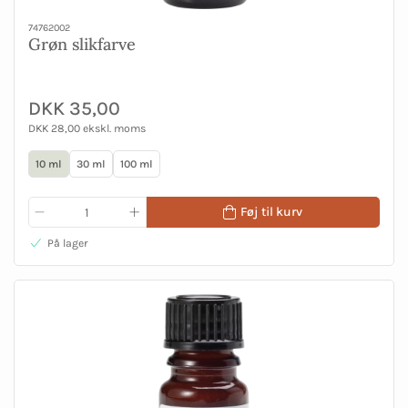
74762002
Grøn slikfarve
DKK 35,00
DKK 28,00 ekskl. moms
10 ml
30 ml
100 ml
Føj til kurv
På lager