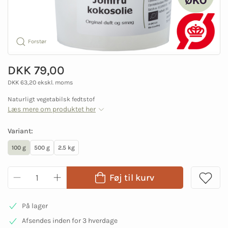
Forstør
DKK 79,00
DKK 63,20 ekskl. moms
Naturligt vegetabilsk fedtstof
Læs mere om produktet her
Variant:
100 g
500 g
2.5 kg
Føj til kurv
På lager
Afsendes inden for 3 hverdage