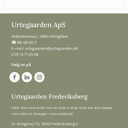
Urtegaarden ApS
Aldershvilevej 1, 8961 Allingåbro
☎︎ 86 48 00 11
E-mail:
urtegaarden@urtegaarden.dk
CVR 13 71 25 06
Følg os på
Urtegaarden Frederiksberg
(OBS: Ikke vores butik men en shop in shop, så de kan ikke hjælpe
med ordrer o.l. foretaget i vores webbutik)
Gl. Kongevej 113, 1850 Frederiksberg C