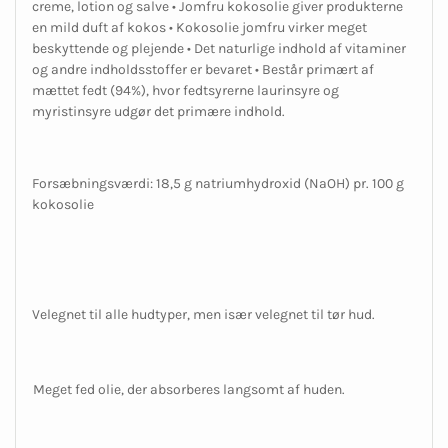
creme, lotion og salve • Jomfru kokosolie giver produkterne
en mild duft af kokos • Kokosolie jomfru virker meget
beskyttende og plejende • Det naturlige indhold af vitaminer
og andre indholdsstoffer er bevaret • Består primært af
mættet fedt (94%), hvor fedtsyrerne laurinsyre og
myristinsyre udgør det primære indhold.
Forsæbningsværdi: 18,5 g natriumhydroxid (NaOH) pr. 100 g
kokosolie
Velegnet til alle hudtyper, men især velegnet til tør hud.
Meget fed olie, der absorberes langsomt af huden.