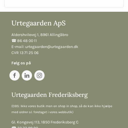
Urtegaarden ApS
Aldershvilevej 1, 8961 Allingåbro
☎︎ 86 48 00 11
E-mail:
urtegaarden@urtegaarden.dk
CVR 13 71 25 06
Følg os på
Urtegaarden Frederiksberg
(OBS: Ikke vores butik men en shop in shop, så de kan ikke hjælpe
med ordrer o.l. foretaget i vores webbutik)
Gl. Kongevej 113, 1850 Frederiksberg C