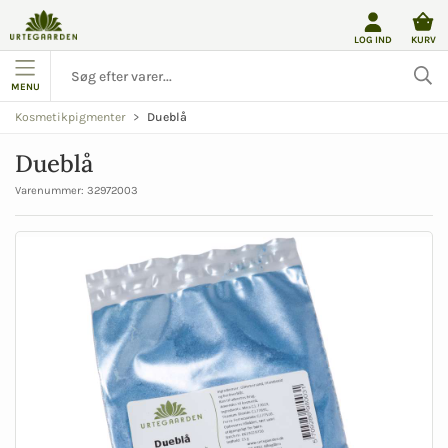
LOG IND
KURV
MENU
Dueblå
Kosmetikpigmenter
Dueblå
Varenummer:
32972003