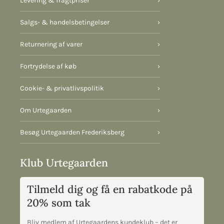
Levering & fragtpriser
›
Salgs- & handelsbetingelser
›
Returnering af varer
›
Fortrydelse af køb
›
Cookie- & privatlivspolitik
›
Om Urtegaarden
›
Besøg Urtegaarden Frederiksberg
›
Klub Urtegaarden
Tilmeld dig og få en rabatkode på
20% som tak
Bliv medlem af Urtegaardens kundeklub – det er