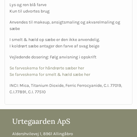
Lys og ren blå farve
Kun til udvortes brug
Anvendes til makeup, ansigtsmaling og akvarelmaling og
sæbe
I smelt & hæld op sæbe er den ikke anvendelig.
I koldrørt sæbe antager den farve af svag beige
Vejledende dosering: Følg anvisning i opskrift
Se farveskema for håndrørte sæber her
Se farveskema for smelt & hæld sæbe her
INCI: Mica, Titanium Dioxide, Ferric Ferrocyanide,
C.I. 77019,
C.I.77891, C.I. 77510
Urtegaarden ApS
Aldershvilevej 1, 8961 Allingåbro