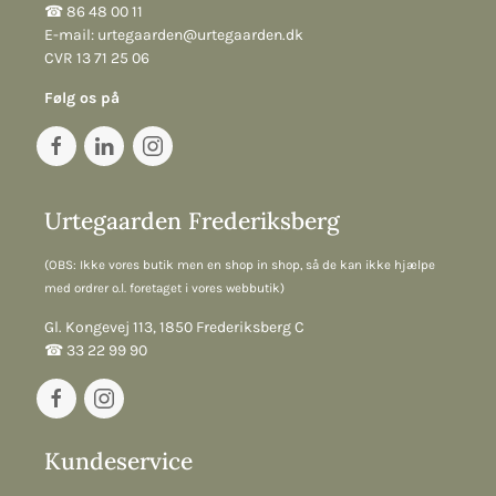
☎︎ 86 48 00 11
E-mail:
urtegaarden@urtegaarden.dk
CVR 13 71 25 06
Følg os på
Urtegaarden Frederiksberg
(OBS: Ikke vores butik men en shop in shop, så de kan ikke hjælpe
med ordrer o.l. foretaget i vores webbutik)
Gl. Kongevej 113, 1850 Frederiksberg C
☎︎ 33 22 99 90
Kundeservice