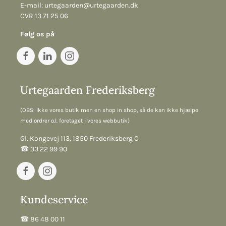
E-mail:
urtegaarden@urtegaarden.dk
CVR 13 71 25 06
Følg os på
Urtegaarden Frederiksberg
(OBS: Ikke vores butik men en shop in shop, så de kan ikke hjælpe
med ordrer o.l. foretaget i vores webbutik)
Gl. Kongevej 113, 1850 Frederiksberg C
☎︎ 33 22 99 90
Kundeservice
☎︎ 86 48 00 11