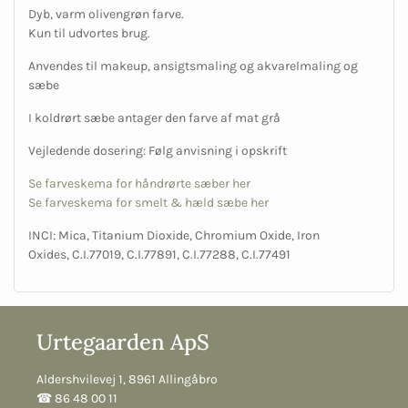
Dyb, varm olivengrøn farve.
Kun til udvortes brug.
Anvendes til makeup, ansigtsmaling og akvarelmaling og
sæbe
I koldrørt sæbe antager den farve af mat grå
Vejledende dosering: Følg anvisning i opskrift
Se farveskema for håndrørte sæber her
Se farveskema for smelt & hæld sæbe her
INCI: Mica, Titanium Dioxide, Chromium Oxide, Iron
Oxides,
C.I.77019, C.I.77891, C.I.77288, C.I.77491
Urtegaarden ApS
Aldershvilevej 1, 8961 Allingåbro
☎︎ 86 48 00 11