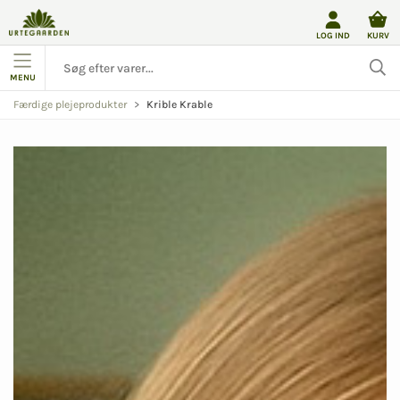
LOG IND
KURV
MENU
Krible Krable
Færdige plejeprodukter