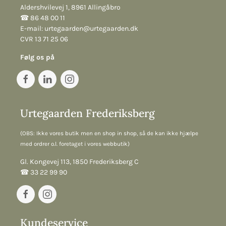
Aldershvilevej 1, 8961 Allingåbro
☎︎ 86 48 00 11
E-mail:
urtegaarden@urtegaarden.dk
CVR 13 71 25 06
Følg os på
Urtegaarden Frederiksberg
(OBS: Ikke vores butik men en shop in shop, så de kan ikke hjælpe
med ordrer o.l. foretaget i vores webbutik)
Gl. Kongevej 113, 1850 Frederiksberg C
☎︎ 33 22 99 90
Kundeservice