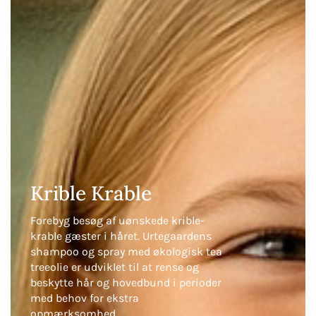
Krible Krable
Forebyg besøg af uønskede krible-
krable gæster i håret. Urtegaardens
shampoo og spray med økologisk tea
treeolie er udviklet til at rense og
beskytte hår og hovedbund i perioder
med behov for ekstra
opmærksomhed.