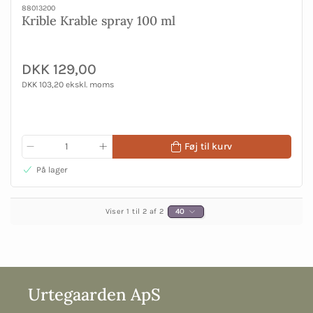
88013200
Krible Krable spray 100 ml
DKK 129,00
DKK 103,20 ekskl. moms
Føj til kurv
På lager
Viser 1 til 2 af 2
40
Urtegaarden ApS