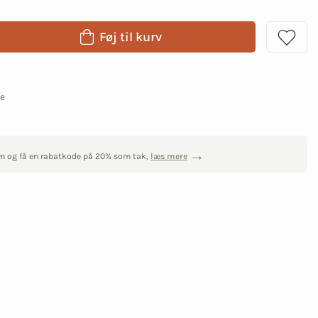
Føj til kurv
ge
m og få en rabatkode på 20% som tak,
læs mere