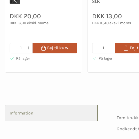
stk
stk
DKK 20,00
DKK 13,00
DKK 16,00 ekskl. moms
DKK 10,40 ekskl. moms
Føj til kurv
Føj t
På lager
På lager
Information
Tom krukke
Godkendt t