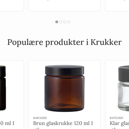
Populære produkter i Krukker
84612000
84751000
0 ml 1
Brun glaskrukke 120 ml 1
Klar gla