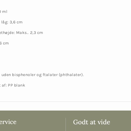
0 ml
 låg: 3,6 cm
ethøjde: Maks.. 2,3 cm
 6 cm
uden bisphenoler og ftalater (phthalater).
t af:
PP blank
rvice
Godt at vide