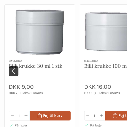
84661100
84663100
Billi krukke 30 ml 1 stk
Billi krukke 100 ml
DKK 9,00
DKK 16,00
DKK 7,20 ekskl. moms
DKK 12,80 ekskl. moms
Føj til kurv
Føj t
På lager
På lager