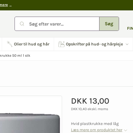
mere
Søg
FI
Olier til hud og hår
Opskrifter på hud- og hårpleje
 krukke 50 ml 1 stk
DKK 13,00
DKK 10,40 ekskl. moms
Hvid plastkrukke med låg
Læs mere om produktet her