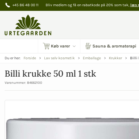
+45 86 48 00 11
Bliv medlem og få en rabatkode på 20% som tak,
læs 
Køb varer
Sauna & aromaterapi
Billi
Du er her:
Forside
Lav selv kosmetik
Emballage
Krukker
Billi krukke 50 ml 1 stk
Varenummer:
84662100