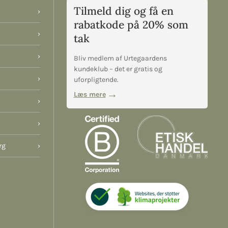
Tilmeld dig og få en
›
rabatkode på 20% som
›
tak
›
Bliv medlem af Urtegaardens
kundeklub – det er gratis og
›
uforpligtende.
Læs mere
›
›
rg
›