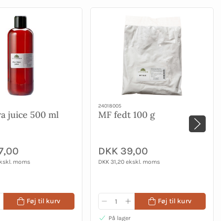
24018005
ra juice 500 ml
MF fedt 100 g
7,00
DKK 39,00
ekskl. moms
DKK 31,20 ekskl. moms
Føj til kurv
Føj til kurv
På lager