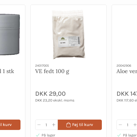
24017005
20042906
 1 stk
VE fedt 100 g
Aloe ve
DKK 29,00
DKK 14
DKK 23,20 ekskl. moms
DKK 117,60 
il kurv
Føj til kurv
På lager
På lager