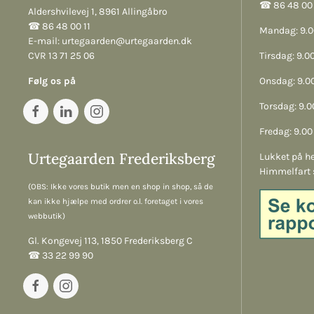
☎︎ 86 48 00 
Aldershvilevej 1, 8961 Allingåbro
☎︎ 86 48 00 11
Mandag: 9.00
E-mail:
urtegaarden@urtegaarden.dk
CVR 13 71 25 06
Tirsdag: 9.00
Følg os på
Onsdag: 9.00
Torsdag: 9.00
Fredag: 9.00 
Urtegaarden Frederiksberg
Lukket på he
Himmelfart 
(OBS: Ikke vores butik men en shop in shop, så de
kan ikke hjælpe med ordrer o.l. foretaget i vores
webbutik)
Gl. Kongevej 113, 1850 Frederiksberg C
☎︎ 33 22 99 90