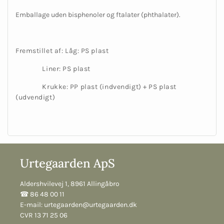
Emballage uden bisphenoler og ftalater (phthalater).
Fremstillet af: Låg: PS plast
Liner: PS plast
Krukke: PP plast (indvendigt) + PS plast
(udvendigt)
Urtegaarden ApS
Aldershvilevej 1, 8961 Allingåbro
☎︎ 86 48 00 11
E-mail:
urtegaarden@urtegaarden.dk
CVR 13 71 25 06