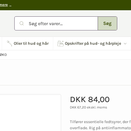
mere
Søg
Olier til hud og hår
Opskrifter på hud- og hårpleje
 ØKO
DKK 84,00
DKK 67,20 ekskl. moms
Tilfører essentielle fedtsyrer, der
overflade. Rig på antiinflammatori