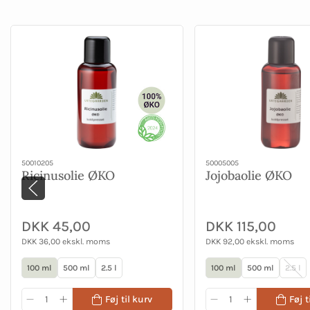
50010205
50005005
Ricinusolie ØKO
Jojobaolie ØKO
DKK 45,00
DKK 115,00
DKK 36,00 ekskl. moms
DKK 92,00 ekskl. moms
100 ml
500 ml
2.5 l
100 ml
500 ml
2.5 l
Føj til kurv
Føj t