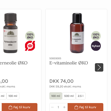
50003005
erneolie ØKO
E-vitaminolie ØKO
,00
DKK 74,00
ekskl. moms
DKK 59,20 ekskl. moms
 ml
100 ml
100 ml
500 ml
2.5 l
Føj til kurv
Føj til kurv