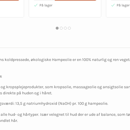
På lager
På lager
s koldpressede, økologiske Hampeolie er en 100% naturlig og ren vegeta
:
- og kropsplejeprodukter, som kropsolie, massageolie og ansigtsolie sa
s direkte på huden og i håret.
sværdi: 13,5 g natriumhydroxid (NaOH) pr. 100 g hampeolie.
l alle hud- og hårtyper. Især velegnet til hud der er ude af balance, som tø
ndlet hår.