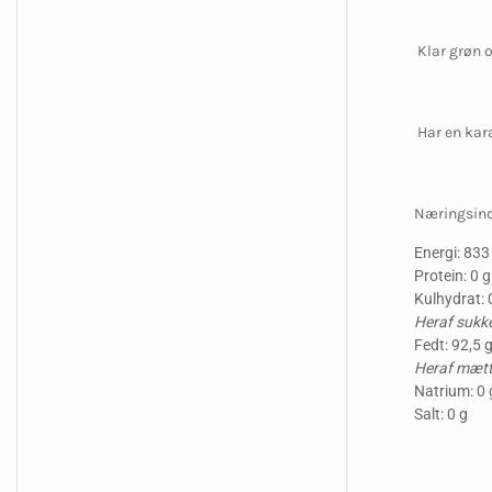
Klar grøn o
Har en kara
Næringsind
Energi: 833
Protein: 0 g
Kulhydrat: 
Heraf sukke
Fedt: 92,5 
Heraf mætte
Natrium: 0 
Salt: 0 g