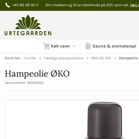
+45 86 48 00 11
Bliv medlem og få en rabatkode på 20% som tak,
læs 
Køb varer
Sauna & aromaterapi
Hampeolie
Du er her:
Forside
Færdige plejeprodukter
ØKO 95-100
Hampeolie ØKO
Varenummer:
50004005