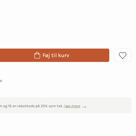
Føj til kurv
ge
m og få en rabatkode på 20% som tak,
læs mere
0