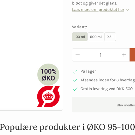
blødt og giver det glans.
Læs mere om produktet her
Variant:
100 ml
500 ml
2.5 l
På lager
Afsendes inden for 3 hverda
Gratis levering ved DKK 500
Bliv medle
Populære produkter i ØKO 95-10