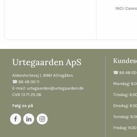
INCI: Canna
Urtegaarden ApS
Kundese
☎︎ 86 48 00 
Aldershvilevej 1, 8961 Allingåbro
☎︎ 86 48 00 11
Mandag: 9.00
E-mail:
urtegaarden@urtegaarden.dk
CVR 13 71 25 06
Tirsdag: 9.00
Følg os på
Onsdag: 9.00
Torsdag: 9.00
Fredag: 9.00 