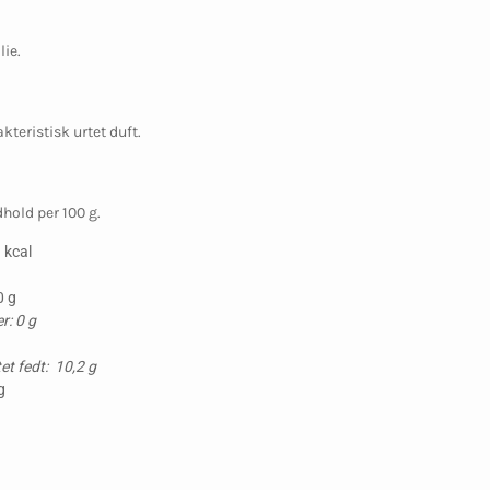
lie.
kteristisk urtet duft.
hold per 100 g.
 kcal
0 g
r: 0 g
g
t fedt: 10,2 g
g