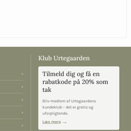
Klub Urtegaarden
Tilmeld dig og få en
›
rabatkode på 20% som
›
tak
›
Bliv medlem af Urtegaardens
kundeklub – det er gratis og
›
uforpligtende.
Læs mere
›