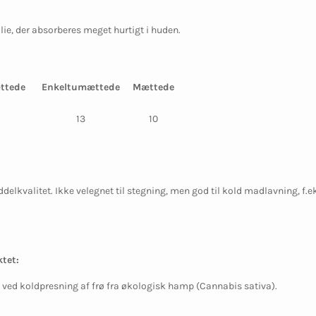
lie, der absorberes meget hurtigt i huden.
ttede
Enkeltumættede
Mættede
13
10
elkvalitet. Ikke velegnet til stegning, men god til kold madlavning, f.eks
tet:
 ved koldpresning af frø fra økologisk hamp (Cannabis sativa).