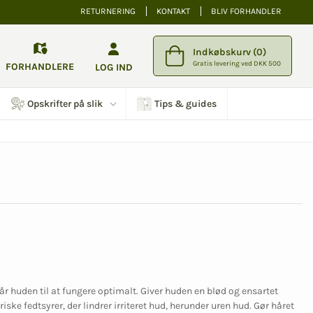
RETURNERING
KONTAKT
BLIV FORHANDLER
Indkøbskurv (0)
Gratis levering ved DKK 500
FORHANDLERE
LOG IND
Opskrifter på slik
Tips & guides
 får huden til at fungere optimalt. Giver huden en blød og ensartet
ske fedtsyrer, der lindrer irriteret hud, herunder uren hud. Gør håret