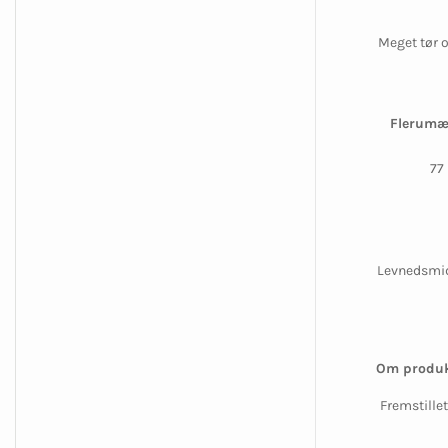
Meget tør o
Flerumæ
77
Levnedsmidd
Om produk
Fremstillet