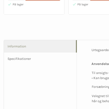
På lager
På lager
Information
Urtegaarden
Specifikationer
Anvendelse
Til ansigts
• Kan bruge
Forsæbning
Velegnet ti
hår og beha