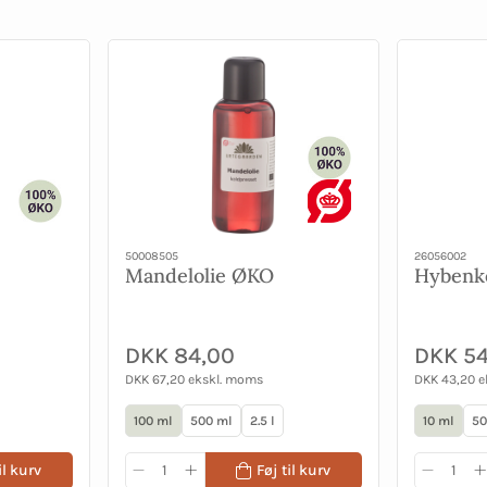
50008505
26056002
Mandelolie ØKO
Hybenk
DKK 84,00
DKK 54
DKK 67,20 ekskl. moms
DKK 43,20 
100 ml
500 ml
2.5 l
10 ml
50
il kurv
Føj til kurv