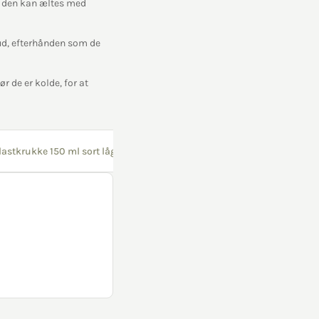
at den kan æltes med
ud, efterhånden som de
r de er kolde, for at
lastkrukke 150 ml sort låg 1 stk
Slikkepind hvid 30 stk