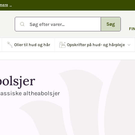
mere
Søg
FI
Olier til hud og hår
Opskrifter på hud- og hårpleje
olsjer
assiske altheabolsjer