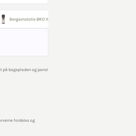
Bergamotolie ØKO 10 ml
t på bagepladen og pensl
arverne fordeles og