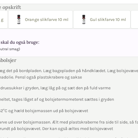
 opskrift
 g
Orange slikfarve 10 ml
Gul slikfarve 10 ml
skal du også bruge:
eutral smag)
bolsjer
æg det på bordpladen. Læg bagepladen på håndklædet. Læg bolsjevæve
madolie. Pensl også plastskrabere og sakse
 druesukker i gryden, læg låg på og sæt den på fuld varme
meltet, tages låget af og bolsjetermometeret sættes i gryden
 162°C og hæld bolsjemassen ud på bolsjevævet
rve ud over bolsjemassen. Ælt med plastskraberne fra side til side, så f
 rundt på bolsjevævet. Der kan også æltes med bolsjevævet