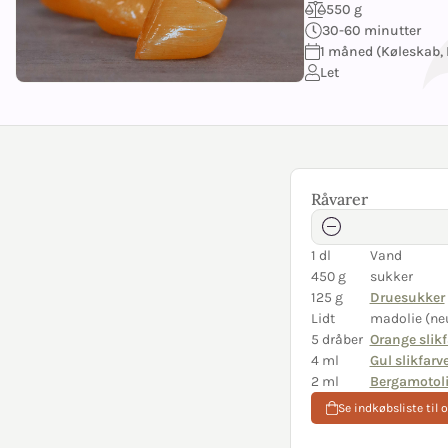
550 g
30-60 minutter
1 måned (Køleskab, 
Let
Råvarer
1 dl
Vand
450 g
sukker
125 g
Druesukker
Lidt
madolie (ne
5 dråber
Orange slikf
4 ml
Gul slikfarv
2 ml
Bergamotol
Se indkøbsliste til 