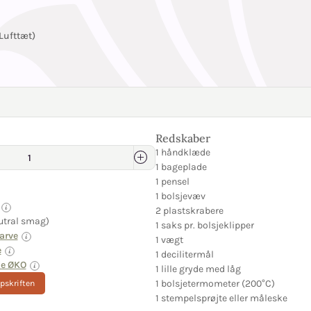
Lufttæt)
Redskaber
1 håndklæde
1 bageplade
1 pensel
1 bolsjevæv
2 plastskrabere
utral smag)
1 saks pr. bolsjeklipper
arve
1 vægt
e
1 decilitermål
ie ØKO
1 lille gryde med låg
1 bolsjetermometer (200°C)
opskriften
1 stempelsprøjte eller måleske