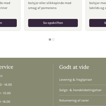
nde med
bolsjer eller slikkepinde med
bolsjer me
riner
smag af pomerans
lakrids og 
en
Se opskriften
S
rvice
Godt at vide
11
Levering & fragtpriser
 - 16.00
Salgs- & handelsbetingelser
 - 15.00
Returnering af varer
 -16.00