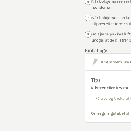
Når bolsjemassen er l
6
hænderne
Når bolsjemassen kan 
7
klippes eller formes t
Bolsjerne pakkes luftt
8
undgå, at de klistre
Emballage
Kræmmerhuse 1
Tips
Klistrer eller krystal
Få tips og tricks ti
Omregningstabel sli