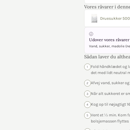
Vores råvarer i denne
Druesukker 500
Udover vores råvarer 
Vand, sukker, madolie (n
Sådan laver du althea
Fold håndklædet og l
1
det med lidt neutral 
Afvej vand, sukker og
2
Når alt sukkeret er s
3
Kog op til nøjagtigt
4
Vent et ½ min. Kom fa
5
bolsjemassen flyttes