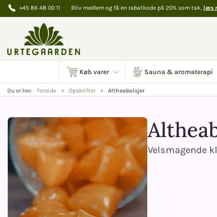
+45 86 48 00 11
Bliv medlem og få en rabatkode på 20% som tak,
læs 
Køb varer
Sauna & aromaterapi
Altheabolsjer
Du er her:
Forside
Opskrifter
Altheab
Velsmagende kl