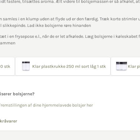
idt fastere, tilsættes aroma. Ælt videre til bolsjemassen er så afkølet, 
samles i en klump uden at flyde ud er den færdig. Træk korte strimler 
il slikkepinde. Lad ikke bolsjerne røre hinanden
æt i en frysepose e.l., når de er let afkølede. Læg bolsjerne i køleskabet fø
r sammen
0 stk
Klar plastkrukke 250 ml sort låg 1 stk
Klar p
liserer bolsjerne?
l fremstillingen af dine hjemmelavede bolsjer her
kråvarer