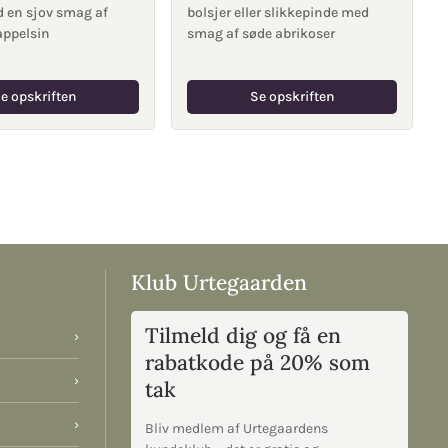
d en sjov smag af
bolsjer eller slikkepinde med
appelsin
smag af søde abrikoser
e opskriften
Se opskriften
Klub Urtegaarden
Tilmeld dig og få en
›
rabatkode på 20% som
›
tak
›
Bliv medlem af Urtegaardens