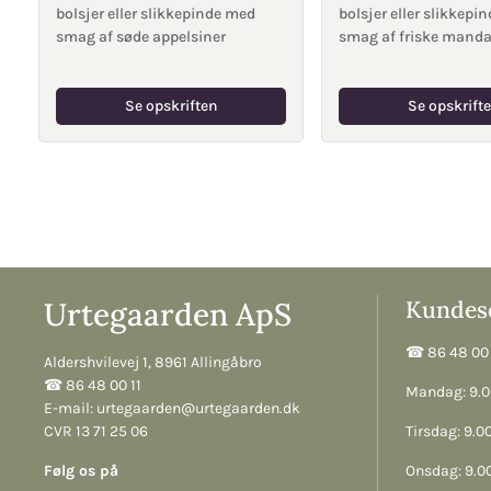
bolsjer eller slikkepinde med
bolsjer eller slikkepi
smag af søde appelsiner
smag af friske manda
Se opskriften
Se opskrift
Urtegaarden ApS
Kundese
☎︎ 86 48 00 
Aldershvilevej 1, 8961 Allingåbro
☎︎ 86 48 00 11
Mandag: 9.00
E-mail:
urtegaarden@urtegaarden.dk
CVR 13 71 25 06
Tirsdag: 9.00
Følg os på
Onsdag: 9.00