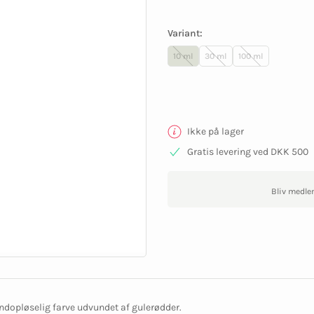
Variant:
10 ml
30 ml
100 ml
Ikke på lager
Gratis levering ved DKK 500
Bliv medle
ndopløselig farve udvundet af gulerødder.