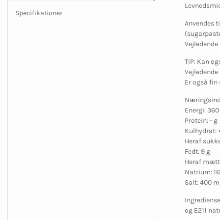
Levnedsmid
Specifikationer
Anvendes ti
(sugarpaste
Vejledende d
TIP: Kan og
Vejledende d
Er også fin
Næringsindh
Energi: 360
Protein: - g
Kulhydrat: 
Heraf sukke
Fedt: 9 g
Heraf mætte
Natrium: 1
Salt: 400 
Ingrediense
og E211 nat