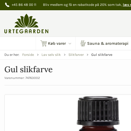
+45 86 48 00 11
Bliv medlem og få en rabatkode på 20% som tak,
læs 
Køb varer
Sauna & aromaterapi
Gul slikfarve
Du er her:
Forside
Lav selv slik
Slikfarver
Gul slikfarve
Varenummer:
74763002