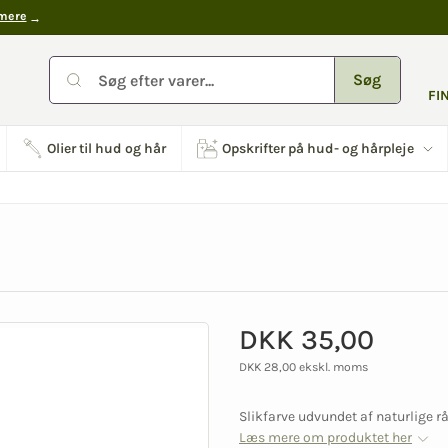
mere
Søg
FI
Olier til hud og hår
Opskrifter på hud- og hårpleje
DKK 35,00
DKK 28,00 ekskl. moms
Slikfarve udvundet af naturlige r
Læs mere om produktet her