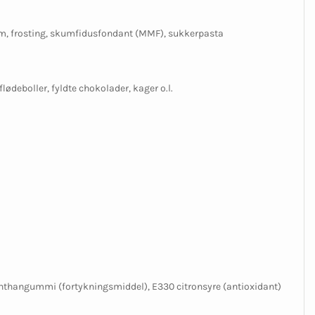
kum, frosting, skumfidusfondant (MMF), sukkerpasta
flødeboller, fyldte chokolader, kager o.l.
 xanthangummi (fortykningsmiddel), E330 citronsyre (antioxidant)