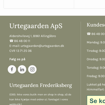
Urtegaarden ApS
Kundese
☎︎ 86 48 00 
Aldershvilevej 1, 8961 Allingåbro
☎︎ 86 48 00 11
Mandag: 9.00
E-mail:
urtegaarden@urtegaarden.dk
CVR 13 71 25 06
Tirsdag: 9.00
Følg os på
Onsdag: 9.00
Torsdag: 9.00
Fredag: 9.00 
Urtegaarden Frederiksberg
Lukket på he
Himmelfart 
(OBS: Ikke vores butik men en shop in shop, så de
kan ikke hjælpe med ordrer o.l. foretaget i vores
webbutik)