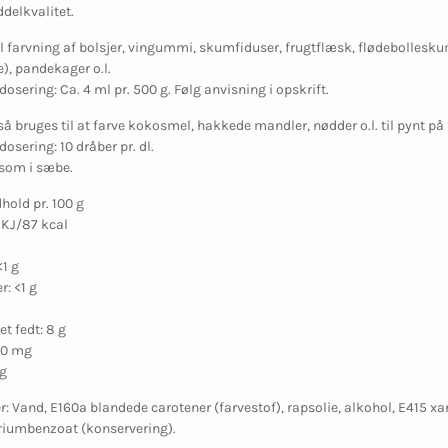
delkvalitet.
l farvning af bolsjer, vingummi, skumfiduser, frugtflæsk, flødebolles
), pandekager o.l.
osering: Ca. 4 ml pr. 500 g. Følg anvisning i opskrift.
så bruges til at farve kokosmel, hakkede mandler, nødder o.l. til pynt på 
osering: 10 dråber pr. dl.
 som i sæbe.
old pr. 100 g
 KJ/87 kcal
<1 g
r: <1 g
t fedt: 8 g
60 mg
mg
r: Vand, E160a blandede carotener (farvestof), rapsolie, alkohol, E415
riumbenzoat (konservering).