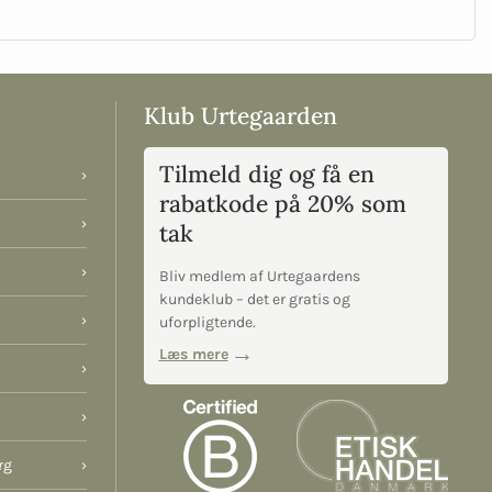
Klub Urtegaarden
Tilmeld dig og få en
›
rabatkode på 20% som
›
tak
›
Bliv medlem af Urtegaardens
kundeklub – det er gratis og
›
uforpligtende.
Læs mere
›
›
rg
›