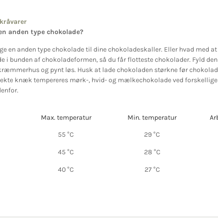
kråvarer
 en anden type chokolade?
e en anden type chokolade til dine chokoladeskaller. Eller hvad med at l
de i bunden af chokoladeformen, så du får flotteste chokolader. Fyld de
e kræmmerhus og pynt løs. Husk at lade chokoladen størkne før chokolad
rfekte knæk tempereres mørk-, hvid- og mælkechokolade ved forskellige
enfor.
Max. temperatur
Min. temperatur
Ar
55 °C
29 °C
45 °C
28 °C
40 °C
27 °C