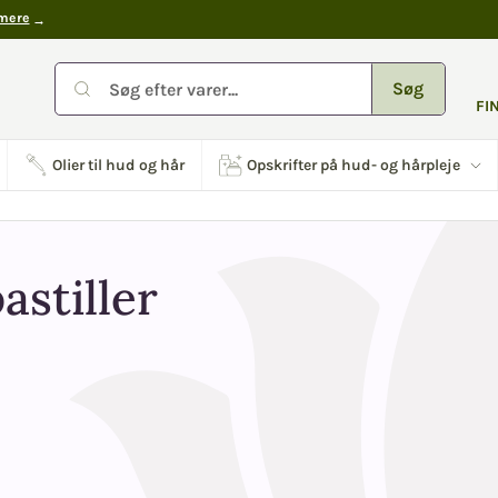
mere
Søg
FI
Olier til hud og hår
Opskrifter på hud- og hårpleje
stiller