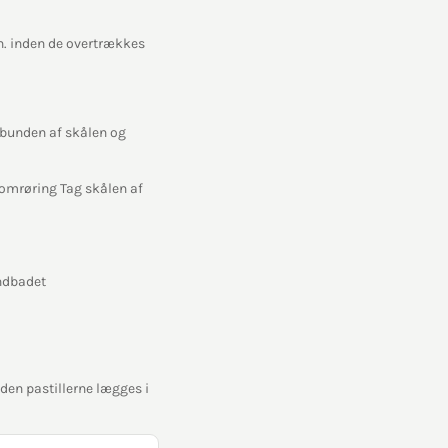
n. inden de overtrækkes
 bunden af skålen og
omrøring Tag skålen af
andbadet
den pastillerne lægges i