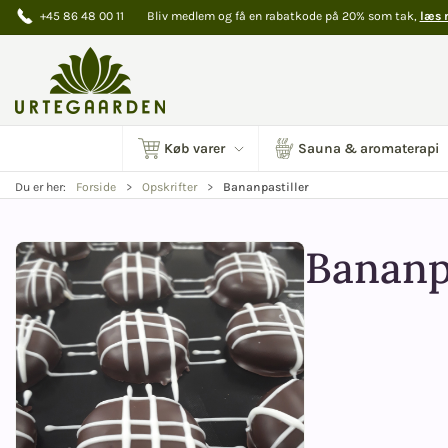
+45 86 48 00 11
Bliv medlem og få en rabatkode på 20% som tak,
læs 
Køb varer
Sauna & aromaterapi
Bananpastiller
Du er her:
Forside
Opskrifter
Bananpa