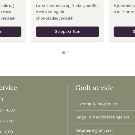
mede og
Lækre cremede og friske pastiller
Hjemmelav
ler med
med økologisk
a la P-tært
overtræk
chokoladeovertræk
en
Se opskriften
S
rvice
Godt at vide
11
Levering & fragtpriser
 - 16.00
Salgs- & handelsbetingelser
 - 15.00
Returnering af varer
 -16.00