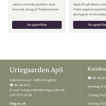
Lækre cremede pastiller med
Opskrift på lækre cre
klassisk smag af flødekaramel
friske appelsinpastil
økologisk chokolade
Se opskriften
Se opskrift
Urtegaarden ApS
Kundese
☎︎ 86 48 00 
Aldershvilevej 1, 8961 Allingåbro
☎︎ 86 48 00 11
Mandag: 9.00
E-mail:
urtegaarden@urtegaarden.dk
CVR 13 71 25 06
Tirsdag: 9.00
Følg os på
Onsdag: 9.00