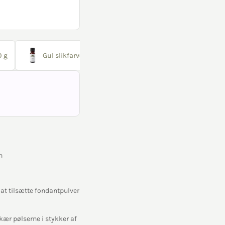
0 g
Gul slikfarve 10 ml
n
at tilsætte fondantpulver
kær pølserne i stykker af