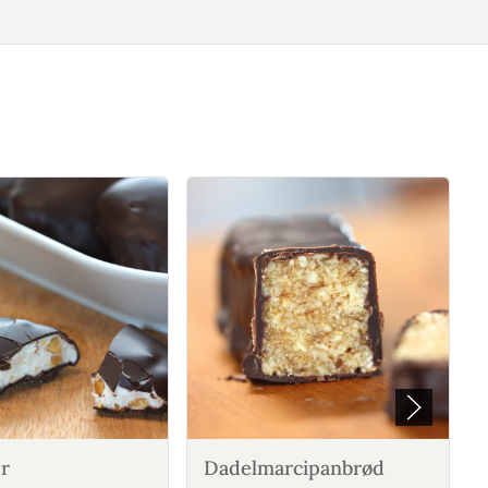
er
Dadelmarcipanbrød