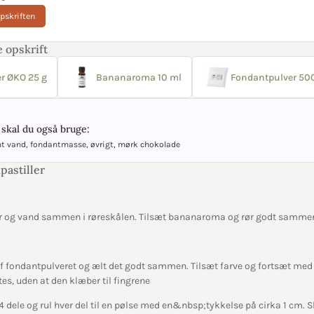
opskriften
 opskrift
r ØKO 25 g
Bananaroma 10 ml
Fondantpulver 50
skal du også bruge:
t vand, fondantmasse, øvrigt, mørk chokolade
pastiller
r og vand sammen i røreskålen. Tilsæt bananaroma og rør godt samme
af fondantpulveret og ælt det godt sammen. Tilsæt farve og fortsæt med 
es, uden at den klæber til fingrene
 dele og rul hver del til en pølse med en&nbsp;tykkelse på cirka 1 cm. S