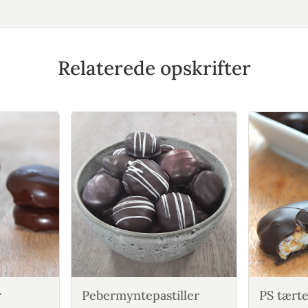
Relaterede opskrifter
r
Pebermyntepastiller
PS tært