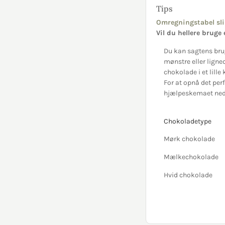
Tips
Omregningstabel sli
Vil du hellere bruge
Du kan sagtens brug
mønstre eller ligne
chokolade i et lill
For at opnå det pe
hjælpeskemaet ned
Chokoladetype
Mørk chokolade
Mælkechokolade
Hvid chokolade