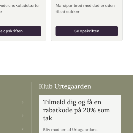
ede chokoladetærter
Marcipanbrød med dadler uden
er
tilsat sukker
e opskriften
Se opskriften
Klub Urtegaarden
Tilmeld dig og få en
›
rabatkode på 20% som
›
tak
›
Bliv medlem af Urtegaardens