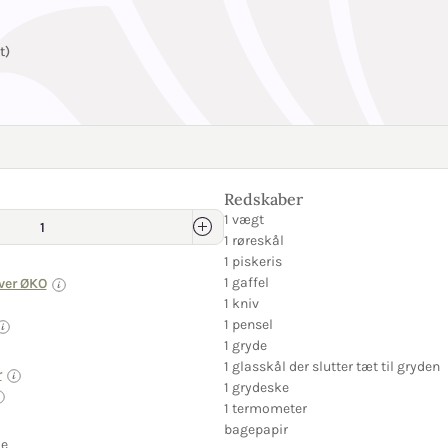
t)
Redskaber
1 vægt
1 røreskål
1 piskeris
1 gaffel
ver ØKO
1 kniv
1 pensel
1 gryde
1 glasskål der slutter tæt til gryden
r
1 grydeske
1 termometer
bagepapir
de