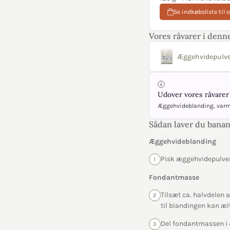
Se indkøbsliste til 
Vores råvarer i denne
Æggehvidepulve
Udover vores råvarer 
Æggehvideblanding, varm
Sådan laver du banan
Æggehvideblanding
Pisk æggehvidepulve
1
Fondantmasse
Tilsæt ca. halvdelen 
2
til blandingen kan ælt
Del fondantmassen i 4
3