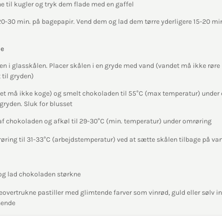
e til kugler og tryk dem flade med en gaffel
 20-30 min. på bagepapir. Vend dem og lad dem tørre yderligere 15-20 mi
de
en i glasskålen. Placer skålen i en gryde med vand (vandet må ikke røre
 til gryden)
t må ikke koge) og smelt chokoladen til 55°C (max temperatur) under 
gryden. Sluk for blusset
 af chokoladen og afkøl til 29-30°C (min. temperatur) under omrøring
ring til 31-33°C (arbejdstemperatur) ved at sætte skålen tilbage på v
 og lad chokoladen størkne
eovertrukne pastiller med glimtende farver som vinrød, guld eller sølv in
nende