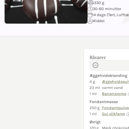
330 g
30-60 minutter
14 dage (Tørt, Lufttæ
Middel
Råvarer
Æggehvideblanding
4 g
Æggehvidepul
23 ml
varmt vand
1 ml
Bananaroma
Fondantmasse
250 g
Fondantpulve
1 ml
Gul slikfarve
Øvrigt
120 g
Mørk chokola