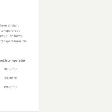
ave striber,
n tempererede
eskallen laves.
 temperaturer. Se
bejdstemperatur
31-33 °C
30-32 °C
29-31 °C