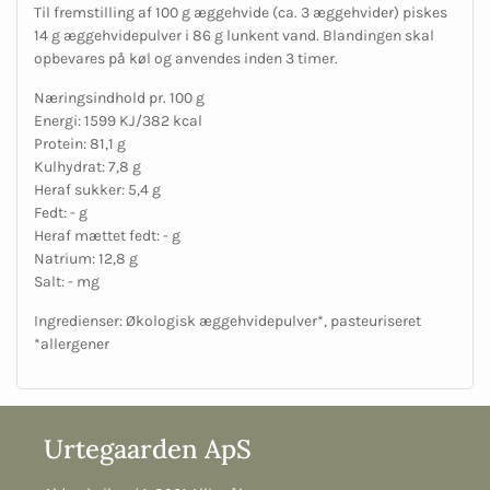
Til fremstilling af 100 g æggehvide (ca. 3 æggehvider) piskes
14 g æggehvidepulver i 86 g lunkent vand. Blandingen skal
opbevares på køl og anvendes inden 3 timer.
Næringsindhold pr. 100 g
Energi: 1599 KJ/382 kcal
Protein: 81,1 g
Kulhydrat: 7,8 g
Heraf sukker: 5,4 g
Fedt: - g
Heraf mættet fedt: - g
Natrium: 12,8 g
Salt: - mg
Ingredienser: Økologisk æggehvidepulver*, pasteuriseret
*allergener
Urtegaarden ApS