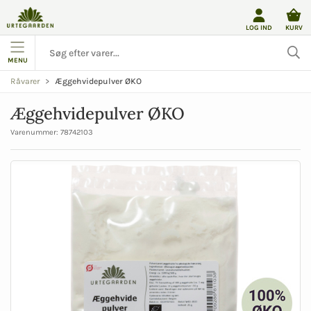
LOG IND
KURV
MENU
Æggehvidepulver ØKO
Råvarer
Æggehvidepulver ØKO
Varenummer:
78742103