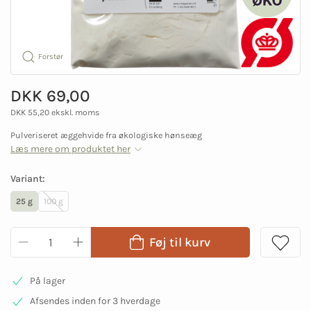
Forstør
DKK 69,00
DKK 55,20 ekskl. moms
Pulveriseret æggehvide fra økologiske hønseæg
Læs mere om produktet her
Variant:
25 g
100 g
Føj til kurv
På lager
Afsendes inden for 3 hverdage