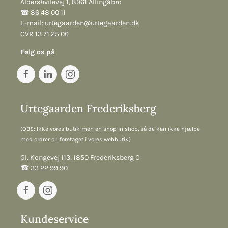
Aldershvilevej 1, 8961 Allingåbro
☎︎ 86 48 00 11
E-mail:
urtegaarden@urtegaarden.dk
CVR 13 71 25 06
Følg os på
Urtegaarden Frederiksberg
(OBS: Ikke vores butik men en shop in shop, så de kan ikke hjælpe
med ordrer o.l. foretaget i vores webbutik)
Gl. Kongevej 113, 1850 Frederiksberg C
☎︎ 33 22 99 90
Kundeservice