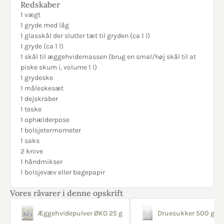
Redskaber
1 vægt
1 gryde med låg
1 glasskål der slutter tæt til gryden (ca 1 l)
1 gryde (ca 1 l)
1 skål til æggehvidemassen (brug en smal/høj skål til at
piske skum i, volume 1 l)
1 grydeske
1 måleskesæt
1 dejskraber
1 teske
1 ophælderpose
1 bolsjetermometer
1 saks
2 knive
1 håndmikser
1 bolsjevæv eller bagepapir
Vores råvarer i denne opskrift
Æggehvidepulver ØKO 25 g
Druesukker 500 g