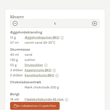
Råvarer
Æggehvideblanding
12 g
Æggehvidepulver ØKO
57 ml
varmt vand 30-35°C
Skummasse
40 ml
vand
130 g
sukker
55 g
Druesukker
3 dråber
Appelsinolie ØKO
2 dråber
Kanelbarkolie ØKO
Chokoladeovertræk
Mørk chokolade 200 g
Øvrigt
18 stk
Flødebollebunde 45 mm
Se indkøbsliste til opskriften