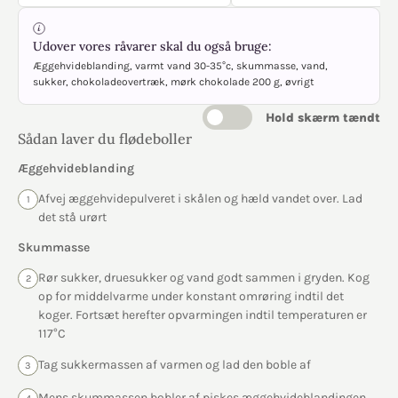
Udover vores råvarer skal du også bruge:
Æggehvideblanding, varmt vand 30-35°c, skummasse, vand,
sukker, chokoladeovertræk, mørk chokolade 200 g, øvrigt
Hold skærm tændt
Sådan laver du flødeboller
Æggehvideblanding
Afvej æggehvidepulveret i skålen og hæld vandet over. Lad
1
det stå urørt
Skummasse
Rør sukker, druesukker og vand godt sammen i gryden. Kog
2
op for middelvarme under konstant omrøring indtil det
koger. Fortsæt herefter opvarmingen indtil temperaturen er
117°C
Tag sukkermassen af varmen og lad den boble af
3
Mens skummassen bobler af piskes æggehvideblandingen