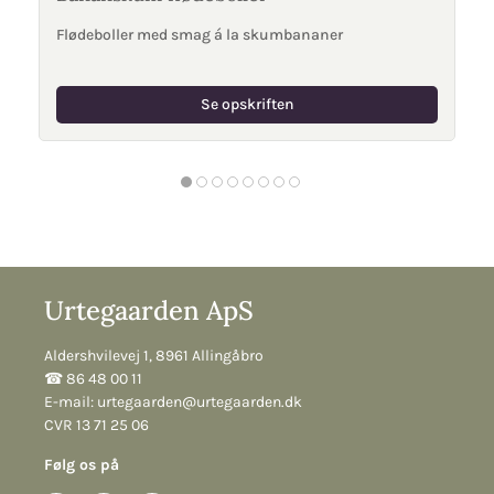
Flødeboller med smag á la skumbananer
Se opskriften
Urtegaarden ApS
Aldershvilevej 1, 8961 Allingåbro
☎︎ 86 48 00 11
E-mail:
urtegaarden@urtegaarden.dk
CVR 13 71 25 06
Følg os på