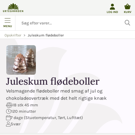
LOG IND
KURV
MENU
Juleskum flødeboller
Opskrifter
Juleskum flødeboller
Velsmagende flødeboller med smag af jul og
chokoladeovertræk med det helt rigtige knæk
18 stk 45 mm
120 minutter
7 dage (Stuetemperatur, Tørt, Lufttæt)
Svær