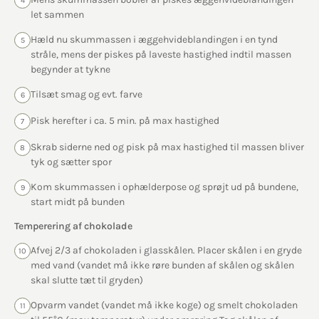
4
let sammen
Hæld nu skummassen i æggehvideblandingen i en tynd
5
stråle, mens der piskes på laveste hastighed indtil massen
begynder at tykne
Tilsæt smag og evt. farve
6
Pisk herefter i ca. 5 min. på max hastighed
7
Skrab siderne ned og pisk på max hastighed til massen bliver
8
tyk og sætter spor
Kom skummassen i ophælderpose og sprøjt ud på bundene,
9
start midt på bunden
Temperering af chokolade
Afvej 2/3 af chokoladen i glasskålen. Placer skålen i en gryde
10
med vand (vandet må ikke røre bunden af skålen og skålen
skal slutte tæt til gryden)
Opvarm vandet (vandet må ikke koge) og smelt chokoladen
11