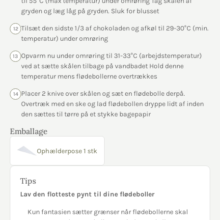
til 55°C (max temperatur) under omrøring Tag skålen af
gryden og læg låg på gryden. Sluk for blusset
Tilsæt den sidste 1/3 af chokoladen og afkøl til 29-30°C (min.
12
temperatur) under omrøring
Opvarm nu under omrøring til 31-33°C (arbejdstemperatur)
13
ved at sætte skålen tilbage på vandbadet Hold denne
temperatur mens flødebollerne overtrækkes
Placer 2 knive over skålen og sæt en flødebolle derpå.
14
Overtræk med en ske og lad flødebollen dryppe lidt af inden
den sættes til tørre på et stykke bagepapir
Emballage
Ophælderpose 1 stk
Tips
Lav den flotteste pynt til dine flødeboller
Kun fantasien sætter grænser når flødebollerne skal