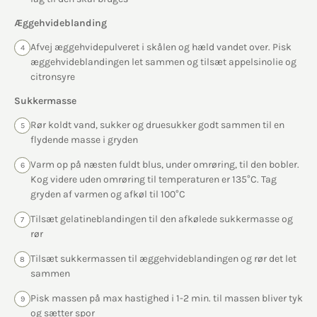
Æggehvideblanding
Afvej æggehvidepulveret i skålen og hæld vandet over. Pisk
4
æggehvideblandingen let sammen og tilsæt appelsinolie og
citronsyre
Sukkermasse
Rør koldt vand, sukker og druesukker godt sammen til en
5
flydende masse i gryden
Varm op på næsten fuldt blus, under omrøring, til den bobler.
6
Kog videre uden omrøring til temperaturen er 135°C. Tag
gryden af varmen og afkøl til 100°C
Tilsæt gelatineblandingen til den afkølede sukkermasse og
7
rør
Tilsæt sukkermassen til æggehvideblandingen og rør det let
8
sammen
Pisk massen på max hastighed i 1-2 min. til massen bliver tyk
9
og sætter spor