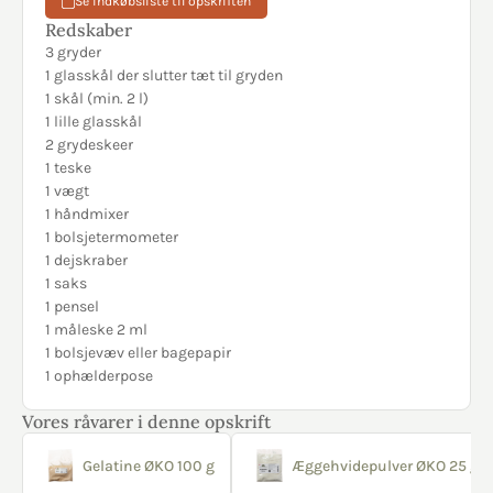
Se indkøbsliste til opskriften
Redskaber
3 gryder
1 glasskål der slutter tæt til gryden
1 skål (min. 2 l)
1 lille glasskål
2 grydeskeer
1 teske
1 vægt
1 håndmixer
1 bolsjetermometer
1 dejskraber
1 saks
1 pensel
1 måleske 2 ml
1 bolsjevæv eller bagepapir
1 ophælderpose
Vores råvarer i denne opskrift
Gelatine ØKO 100 g
Æggehvidepulver ØKO 25 g