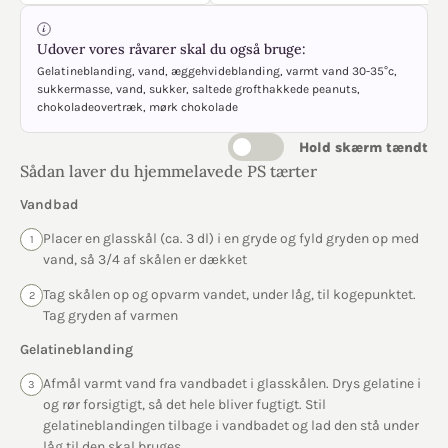
Udover vores råvarer skal du også bruge:
Gelatineblanding, vand, æggehvideblanding, varmt vand 30-35°c,
sukkermasse, vand, sukker, saltede grofthakkede peanuts,
chokoladeovertræk, mørk chokolade
Hold skærm tændt
Sådan laver du hjemmelavede PS tærter
Vandbad
Placer en glasskål (ca. 3 dl) i en gryde og fyld gryden op med
1
vand, så 3/4 af skålen er dækket
Tag skålen op og opvarm vandet, under låg, til kogepunktet.
2
Tag gryden af varmen
Gelatineblanding
Afmål varmt vand fra vandbadet i glasskålen. Drys gelatine i
3
og rør forsigtigt, så det hele bliver fugtigt. Stil
gelatineblandingen tilbage i vandbadet og lad den stå under
låg til den skal bruges