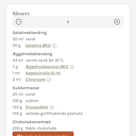
Råvarer
Gelatineblanding
50 ml
vand
20 g
Gelatine ØKO
Æggehvideblanding
43 ml
varmt vand 30-35°C
7 g
Æggehvidepulver ØKO
1 ml
Appelsinolie 10 ml
2 ml
Citronsyre
Sukkermasse
25 ml
vand
100 g
sukker
120 g
Druesukker
150 g
saltede grofthakkede peanuts
Chokoladeovertræk
200 g
Mørk chokolade