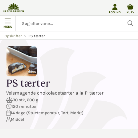
LOG IND
KURV
MENU
PS tærter
Opskrifter
PS tærter
Velsmagende chokoladetærter a la P-tærter
30 stk, 600 g
120 minutter
14 dage (Stuetemperatur, Tørt, Mørkt)
Middel