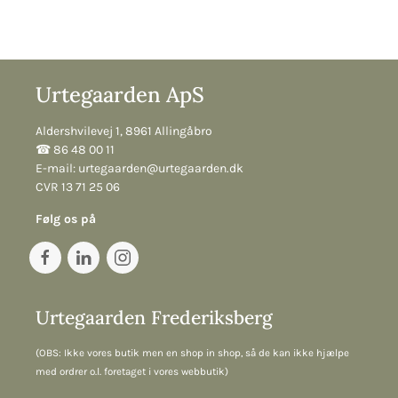
Urtegaarden ApS
Aldershvilevej 1, 8961 Allingåbro
☎︎ 86 48 00 11
E-mail:
urtegaarden@urtegaarden.dk
CVR 13 71 25 06
Følg os på
Urtegaarden Frederiksberg
(OBS: Ikke vores butik men en shop in shop, så de kan ikke hjælpe
med ordrer o.l. foretaget i vores webbutik)