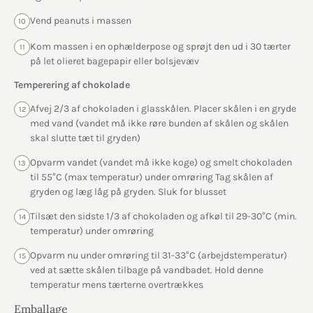
Vend peanuts i massen
10
Kom massen i en ophælderpose og sprøjt den ud i 30 tærter
11
på let olieret bagepapir eller bolsjevæv
Temperering af chokolade
Afvej 2/3 af chokoladen i glasskålen. Placer skålen i en gryde
12
med vand (vandet må ikke røre bunden af skålen og skålen
skal slutte tæt til gryden)
Opvarm vandet (vandet må ikke koge) og smelt chokoladen
13
til 55°C (max temperatur) under omrøring Tag skålen af
gryden og læg låg på gryden. Sluk for blusset
Tilsæt den sidste 1/3 af chokoladen og afkøl til 29-30°C (min.
14
temperatur) under omrøring
Opvarm nu under omrøring til 31-33°C (arbejdstemperatur)
15
ved at sætte skålen tilbage på vandbadet. Hold denne
temperatur mens tærterne overtrækkes
Emballage