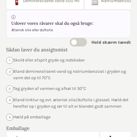
Demineraliseret vand 500 ml
Natriumbenzoat 2
Udover vores råvarer skal du også bruge:
Æterisk olie eller duftolie
Hold skærm tændt
Sådan laver du ansigtsmist
Skold eller afsprit gryde og redskaber
1
Bland demineraliseret vand og natriumbenzoat i gryden og
2
varm det op til 70°C
Tag gryden af varmen og afkøl til 30°C
3
Bland tinktur og evt. æterisk olie/duftolie i glasset. Hæld det
4
herefter op i gryden og rør til alt er blandet godt sammen
Hæld på emballage
5
Emballage