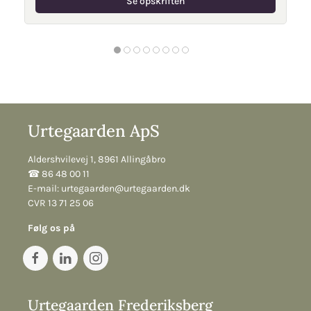
Se opskriften
Urtegaarden ApS
Aldershvilevej 1, 8961 Allingåbro
☎︎ 86 48 00 11
E-mail:
urtegaarden@urtegaarden.dk
CVR 13 71 25 06
Følg os på
Urtegaarden Frederiksberg