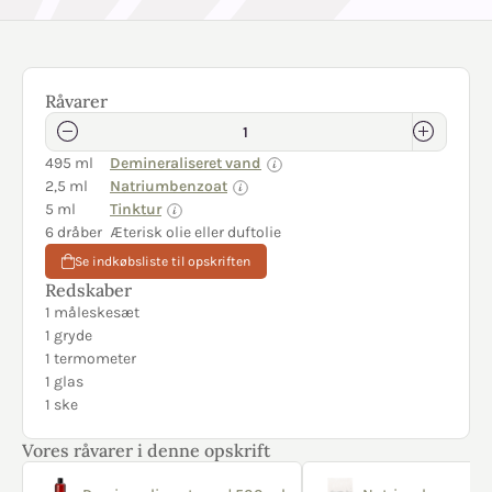
Råvarer
495 ml
Demineraliseret vand
2,5 ml
Natriumbenzoat
5 ml
Tinktur
6 dråber
Æterisk olie eller duftolie
Se indkøbsliste til opskriften
Redskaber
1 måleskesæt
1 gryde
1 termometer
1 glas
1 ske
Vores råvarer i denne opskrift