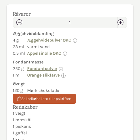
Råvarer
Æggehvideblanding
4 g
Æggehvidepulver ØKO
23 ml
varmt vand
0,5 ml
Appelsinolie ØKO
Fondantmasse
250 g
Fondantpulver
1 ml
Orange slikfarve
Øvrigt
120 g
Mørk chokolade
Se indkøbsliste til opskriften
Redskaber
1 vægt
1 røreskål
1 piskeris
1 gaffel
1 kniv