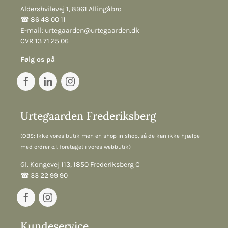
Aldershvilevej 1, 8961 Allingåbro
☎︎ 86 48 00 11
E-mail:
urtegaarden@urtegaarden.dk
CVR 13 71 25 06
Følg os på
Urtegaarden Frederiksberg
(OBS: Ikke vores butik men en shop in shop, så de kan ikke hjælpe
med ordrer o.l. foretaget i vores webbutik)
Gl. Kongevej 113, 1850 Frederiksberg C
☎︎ 33 22 99 90
Kundeservice