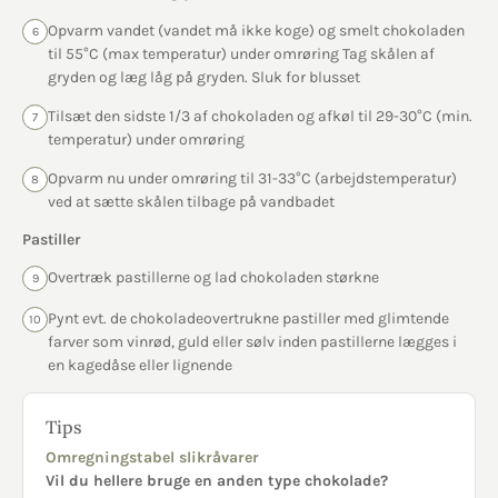
Opvarm vandet (vandet må ikke koge) og smelt chokoladen
6
til 55°C (max temperatur) under omrøring Tag skålen af
gryden og læg låg på gryden. Sluk for blusset
Tilsæt den sidste 1/3 af chokoladen og afkøl til 29-30°C (min.
7
temperatur) under omrøring
Opvarm nu under omrøring til 31-33°C (arbejdstemperatur)
8
ved at sætte skålen tilbage på vandbadet
Pastiller
Overtræk pastillerne og lad chokoladen størkne
9
Pynt evt. de chokoladeovertrukne pastiller med glimtende
10
farver som vinrød, guld eller sølv inden pastillerne lægges i
en kagedåse eller lignende
Tips
Omregningstabel slikråvarer
Vil du hellere bruge en anden type chokolade?