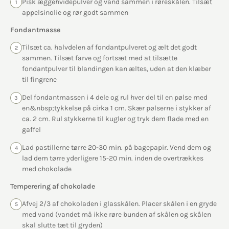
Pisk æggehvidepulver og vand sammen i røreskålen. Tilsæt
1
appelsinolie og rør godt sammen
Fondantmasse
Tilsæt ca. halvdelen af fondantpulveret og ælt det godt
2
sammen. Tilsæt farve og fortsæt med at tilsætte
fondantpulver til blandingen kan æltes, uden at den klæber
til fingrene
Del fondantmassen i 4 dele og rul hver del til en pølse med
3
en&nbsp;tykkelse på cirka 1 cm. Skær pølserne i stykker af
ca. 2 cm. Rul stykkerne til kugler og tryk dem flade med en
gaffel
Lad pastillerne tørre 20-30 min. på bagepapir. Vend dem og
4
lad dem tørre yderligere 15-20 min. inden de overtrækkes
med chokolade
Temperering af chokolade
Afvej 2/3 af chokoladen i glasskålen. Placer skålen i en gryde
5
med vand (vandet må ikke røre bunden af skålen og skålen
skal slutte tæt til gryden)