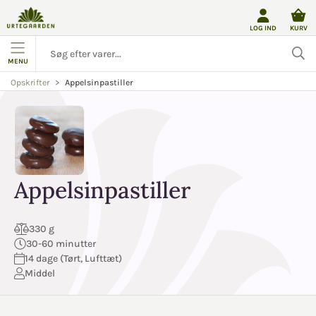
LOG IND
KURV
MENU
Appelsinpastiller
Opskrifter
Appelsinpastiller
330 g
30-60 minutter
14 dage (Tørt, Lufttæt)
Middel