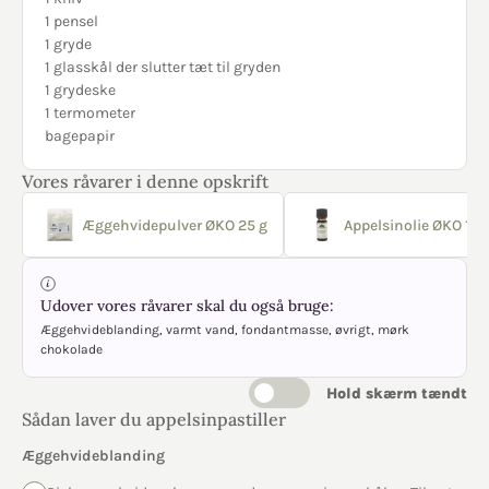
1 pensel
1 gryde
1 glasskål der slutter tæt til gryden
1 grydeske
1 termometer
bagepapir
Vores råvarer i denne opskrift
Æggehvidepulver ØKO 25 g
Appelsinolie ØKO 10 
Udover vores råvarer skal du også bruge:
Æggehvideblanding, varmt vand, fondantmasse, øvrigt, mørk
chokolade
Hold skærm tændt
Sådan laver du appelsinpastiller
Æggehvideblanding