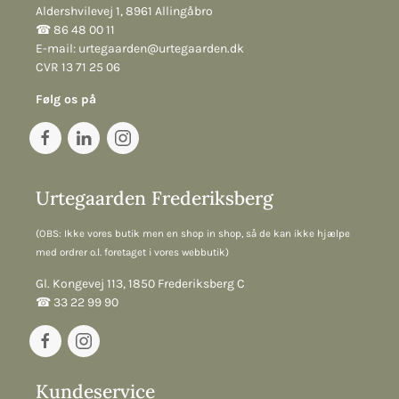
Aldershvilevej 1, 8961 Allingåbro
☎︎ 86 48 00 11
E-mail:
urtegaarden@urtegaarden.dk
CVR 13 71 25 06
Følg os på
Urtegaarden Frederiksberg
(OBS: Ikke vores butik men en shop in shop, så de kan ikke hjælpe
med ordrer o.l. foretaget i vores webbutik)
Gl. Kongevej 113, 1850 Frederiksberg C
☎︎ 33 22 99 90
Kundeservice