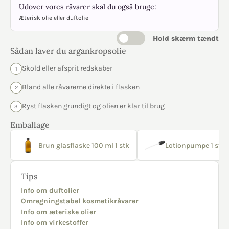
Udover vores råvarer skal du også bruge:
Æterisk olie eller duftolie
Hold skærm tændt
Sådan laver du argankropsolie
Skold eller afsprit redskaber
1
Bland alle råvarerne direkte i flasken
2
Ryst flasken grundigt og olien er klar til brug
3
Emballage
Brun glasflaske 100 ml 1 stk
Lotionpumpe 1 stk
Tips
Info om duftolier
Omregningstabel kosmetikråvarer
Info om æteriske olier
Info om virkestoffer