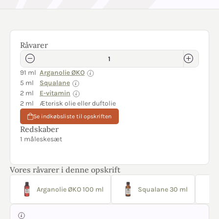
Råvarer
91 ml
Arganolie ØKO
5 ml
Squalane
2 ml
E-vitamin
2 ml
Æterisk olie eller duftolie
Se indkøbsliste til opskriften
Redskaber
1 måleskesæt
Vores råvarer i denne opskrift
Arganolie ØKO 100 ml
Squalane 30 ml