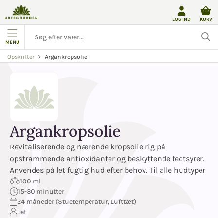
LOG IND
KURV
MENU
Argankropsolie
Opskrifter
Argankropsolie
Revitaliserende og nærende kropsolie rig på
opstrammende antioxidanter og beskyttende fedtsyrer.
Anvendes på let fugtig hud efter behov. Til alle hudtyper
100 ml
15-30 minutter
24 måneder (Stuetemperatur, Lufttæt)
Let