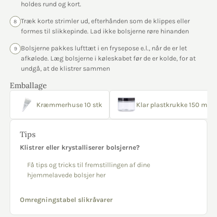
holdes rund og kort.
Træk korte strimler ud, efterhånden som de klippes eller
8
formes til slikkepinde. Lad ikke bolsjerne røre hinanden
Bolsjerne pakkes lufttæt i en frysepose e.l., når de er let
9
afkølede. Læg bolsjerne i køleskabet før de er kolde, for at
undgå, at de klistrer sammen
Emballage
Kræmmerhuse 10 stk
Klar plastkrukke 150 ml sor
Tips
Klistrer eller krystalliserer bolsjerne?
Få tips og tricks til fremstillingen af dine
hjemmelavede bolsjer her
Omregningstabel slikråvarer