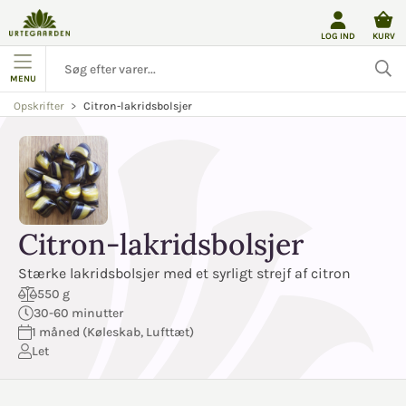
LOG IND
KURV
MENU
Citron-lakridsbolsjer
Opskrifter
Citron-lakridsbolsjer
Stærke lakridsbolsjer med et syrligt strejf af citron
550 g
30-60 minutter
1 måned (Køleskab, Lufttæt)
Let