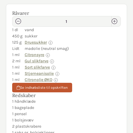
Råvarer
1 dl
vand
450 g
sukker
125 g
Druesukker
Lidt
madolie (neutral smag)
1 ml
Citronsyre
2 ml
Gul slikfarve
1 ml
Sort slikfarve
1 ml
Stjerneanisolie
1 ml
Citronolie ØKO
Se indkøbsliste til opskriften
Redskaber
1 håndklæde
1 bageplade
1 pensel
1 bolsjevæv
2 plastskrabere
1 saks pr. bolsjeklipper