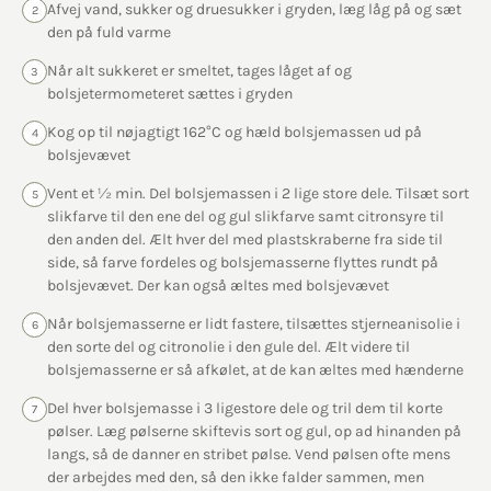
Afvej vand, sukker og druesukker i gryden, læg låg på og sæt
2
den på fuld varme
Når alt sukkeret er smeltet, tages låget af og
3
bolsjetermometeret sættes i gryden
Kog op til nøjagtigt 162°C og hæld bolsjemassen ud på
4
bolsjevævet
Vent et ½ min. Del bolsjemassen i 2 lige store dele. Tilsæt sort
5
slikfarve til den ene del og gul slikfarve samt citronsyre til
den anden del. Ælt hver del med plastskraberne fra side til
side, så farve fordeles og bolsjemasserne flyttes rundt på
bolsjevævet. Der kan også æltes med bolsjevævet
Når bolsjemasserne er lidt fastere, tilsættes stjerneanisolie i
6
den sorte del og citronolie i den gule del. Ælt videre til
bolsjemasserne er så afkølet, at de kan æltes med hænderne
Del hver bolsjemasse i 3 ligestore dele og tril dem til korte
7
pølser. Læg pølserne skiftevis sort og gul, op ad hinanden på
langs, så de danner en stribet pølse. Vend pølsen ofte mens
der arbejdes med den, så den ikke falder sammen, men