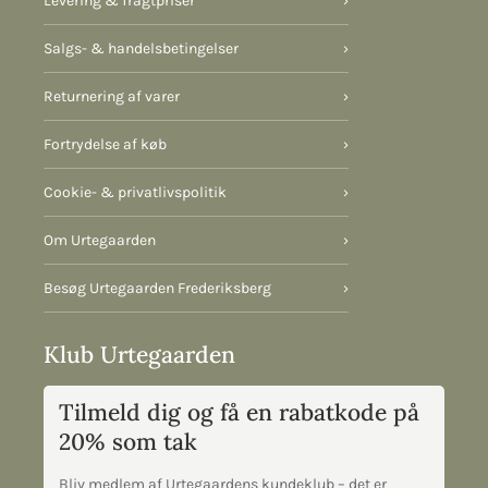
Levering & fragtpriser
›
Salgs- & handelsbetingelser
›
Returnering af varer
›
Fortrydelse af køb
›
Cookie- & privatlivspolitik
›
Om Urtegaarden
›
Besøg Urtegaarden Frederiksberg
›
Klub Urtegaarden
Tilmeld dig og få en rabatkode på
20% som tak
Bliv medlem af Urtegaardens kundeklub – det er