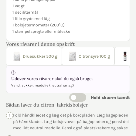
1 vægt
1 decilitermål
1 lille gryde med låg
1 bolsjetermometer (200°C)
1 stempelsprøjte eller måleske
Vores råvarer i denne opskrift
Druesukker 500 g
Citronsyre 100 g
Gu
Udover vores råvarer skal du også bruge:
Vand, sukker, madolie (neutral smag)
Hold skærm tændt
Sådan laver du citron-lakridsbolsjer
Fold håndklædet og læg det på bordpladen. Læg bagepladen
1
på håndklædet. Læg bolsjevævet på bagepladen og pensl det
med lidt neutral madolie. Pensl også plastskrabere og sakse