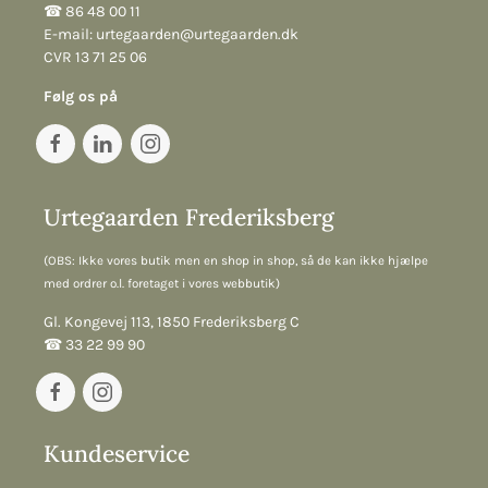
☎︎ 86 48 00 11
E-mail:
urtegaarden@urtegaarden.dk
CVR 13 71 25 06
Følg os på
Urtegaarden Frederiksberg
(OBS: Ikke vores butik men en shop in shop, så de kan ikke hjælpe
med ordrer o.l. foretaget i vores webbutik)
Gl. Kongevej 113, 1850 Frederiksberg C
☎︎ 33 22 99 90
Kundeservice