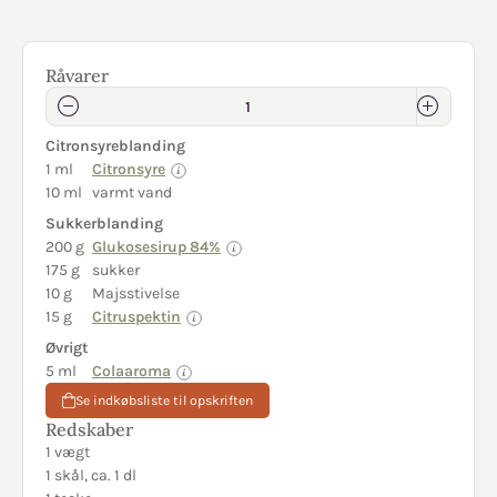
Råvarer
Citronsyreblanding
1 ml
Citronsyre
10 ml
varmt vand
Sukkerblanding
200 g
Glukosesirup 84%
175 g
sukker
10 g
Majsstivelse
15 g
Citruspektin
Øvrigt
5 ml
Colaaroma
Se indkøbsliste til opskriften
Redskaber
1 vægt
1 skål, ca. 1 dl