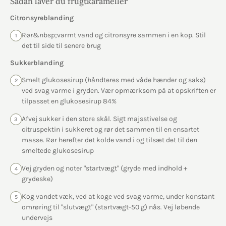
Sådan laver du frugtkarameller
Citronsyreblanding
Rør&nbsp;varmt vand og citronsyre sammen i en kop. Stil
1
det til side til senere brug
Sukkerblanding
Smelt glukosesirup (håndteres med våde hænder og saks)
2
ved svag varme i gryden. Vær opmærksom på at opskriften er
tilpasset en glukosesirup 84%
Afvej sukker i den store skål. Sigt majsstivelse og
3
citruspektin i sukkeret og rør det sammen til en ensartet
masse. Rør herefter det kolde vand i og tilsæt det til den
smeltede glukosesirup
Vej gryden og noter "startvægt" (gryde med indhold +
4
grydeske)
Kog vandet væk, ved at koge ved svag varme, under konstant
5
omrøring til "slutvægt" (startvægt-50 g) nås. Vej løbende
undervejs