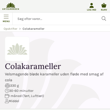
LOG IND
KURV
MENU
Colakarameller
Opskrifter
Colakarameller
Velsmagende bløde karameller uden fløde med smag af
cola
330 g
30-60 minutter
1 måned (Tørt, Lufttæt)
Middel