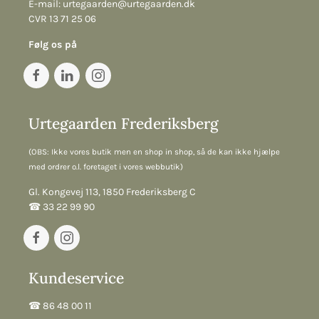
E-mail:
urtegaarden@urtegaarden.dk
CVR 13 71 25 06
Følg os på
Urtegaarden Frederiksberg
(OBS: Ikke vores butik men en shop in shop, så de kan ikke hjælpe
med ordrer o.l. foretaget i vores webbutik)
Gl. Kongevej 113, 1850 Frederiksberg C
☎︎ 33 22 99 90
Kundeservice
☎︎ 86 48 00 11