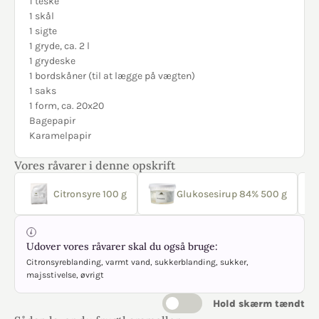
1 teske
1 skål
1 sigte
1 gryde, ca. 2 l
1 grydeske
1 bordskåner (til at lægge på vægten)
1 saks
1 form, ca. 20x20
Bagepapir
Karamelpapir
Vores råvarer i denne opskrift
Citronsyre 100 g
Glukosesirup 84% 500 g
Udover vores råvarer skal du også bruge:
Citronsyreblanding, varmt vand, sukkerblanding, sukker,
majsstivelse, øvrigt
Hold skærm tændt