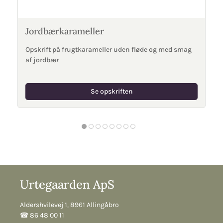
Jordbærkarameller
Opskrift på frugtkarameller uden fløde og med smag
af jordbær
Se opskriften
Urtegaarden ApS
Aldershvilevej 1, 8961 Allingåbro
☎︎ 86 48 00 11