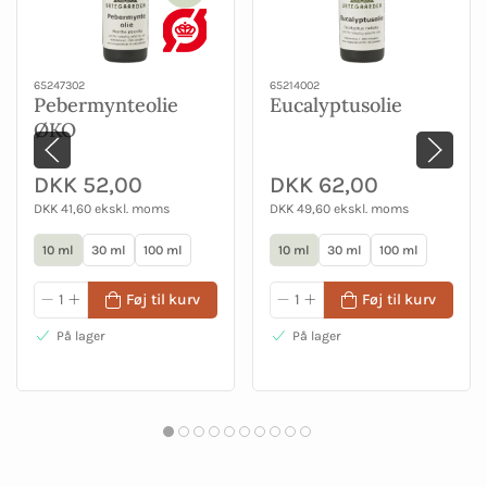
65247302
65214002
Pebermynteolie
Eucalyptusolie
ØKO
DKK 52,00
DKK 62,00
DKK 41,60 ekskl. moms
DKK 49,60 ekskl. moms
10 ml
30 ml
100 ml
10 ml
30 ml
100 ml
Føj til kurv
Føj til kurv
På lager
På lager