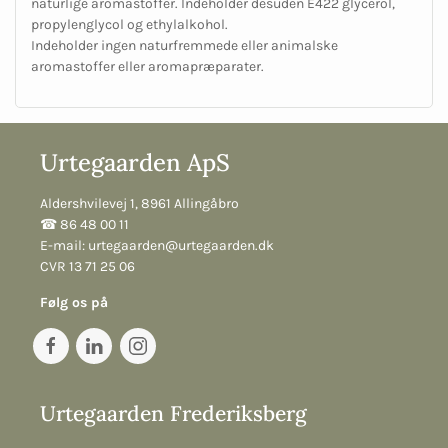
naturlige aromastoffer. Indeholder desuden E422 glycerol,
propylenglycol og ethylalkohol.
Indeholder ingen naturfremmede eller animalske
aromastoffer eller aromapræparater.
Urtegaarden ApS
Aldershvilevej 1, 8961 Allingåbro
☎︎ 86 48 00 11
E-mail:
urtegaarden@urtegaarden.dk
CVR 13 71 25 06
Følg os på
Urtegaarden Frederiksberg