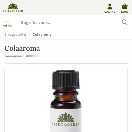
LOG IND
KURV
MENU
Colaaroma
Smagsstoffer
Colaaroma
Varenummer:
76110002