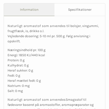
Information
Specifikationer
Naturligt aromastof som anvendes
til bolsjer, vingummi,
frugtflæsk, is, drikke o.l.
Vejledende dosering: 5-10 ml pr. 500 g. Følg anvisning i
opskrift.
Næringsindhold pr. 100 g
Energi: 1850 KJ/440 kcal
Protein: 0 g
Kulhydrat: 0 g
Heraf sukker: 0 g
Fedt: 0 g
Heraf mættet fedt: 0 g
Natrium: 0 mg
Salt: 0 mg
Naturligt aromastof som anvendes
Smagsstof til
fødevarer baseret på aromastoffer, aromapræparater og