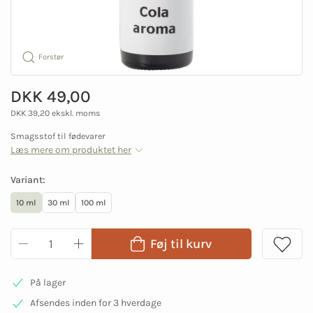
Forstør
DKK 49,00
DKK 39,20 ekskl. moms
Smagsstof til fødevarer
Læs mere om produktet her
Variant:
10 ml
30 ml
100 ml
Føj til kurv
På lager
Afsendes inden for 3 hverdage