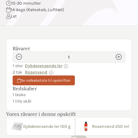
15-30 minutter
14 dage (Køleskab, Lufttæt)
Let
Råvarer
1 stor
Dybderensende ler
2 tsk
Rosenvand
Se indkøbsliste til opskriften
Redskaber
1 teske
1 lille skål
Vores råvarer i denne opskrift
Dybderensende ler 100 g
Rosenvand 250 ml