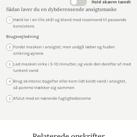
Hold skærm tændt
Sådan laver du en dybderensende ansigtsmaske
Hæld ler i en lille skål og bland med rosenvand til passende
1
konsistens
Brugsvejledning
Fordel masken i ansigtet, men undgå læber og huden
2
omkring øjnene
Lad masken virke i 5-10 minutter, og vask den derefter af med
3
lunkent vand
Brug skintonic bagefter eller kom lidt koldt vand i ansigtet,
4
så porerne trækker sig sammen
Afslut med en nærende fugtighedscreme
5
Relaterede opskrifter