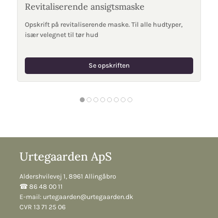
Revitaliserende ansigtsmaske
Opskrift på revitaliserende maske. Til alle hudtyper,
især velegnet til tør hud
Se opskriften
Urtegaarden ApS
Aldershvilevej 1, 8961 Allingåbro
☎︎ 86 48 00 11
E-mail:
urtegaarden@urtegaarden.dk
CVR 13 71 25 06