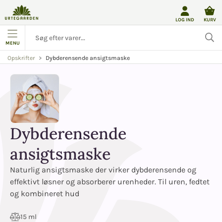
LOG IND
KURV
MENU
Dybderensende ansigtsmaske
Opskrifter
Dybderensende
ansigtsmaske
Naturlig ansigtsmaske der virker dybderensende og
effektivt løsner og absorberer urenheder. Til uren, fedtet
og kombineret hud
15 ml