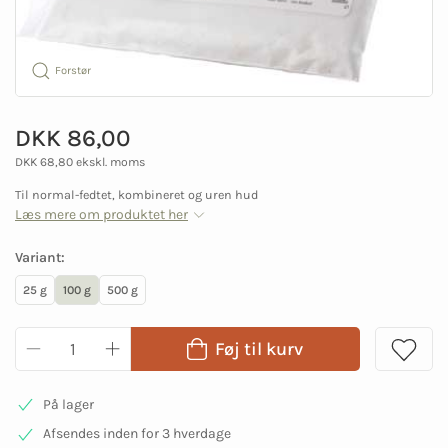
Forstør
DKK 86,00
DKK 68,80 ekskl. moms
Til normal-fedtet, kombineret og uren hud
Læs mere om produktet her
Variant:
25 g
100 g
500 g
Føj til kurv
På lager
Afsendes inden for 3 hverdage