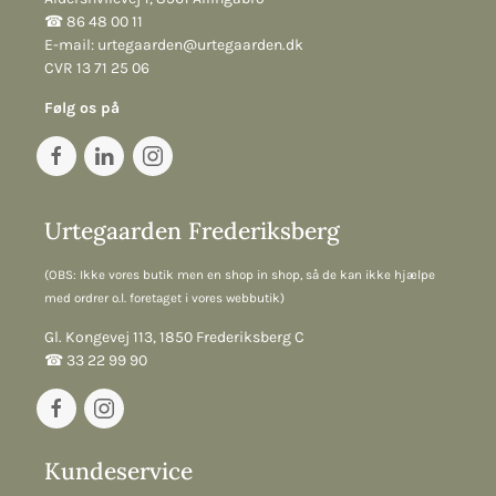
☎︎ 86 48 00 11
E-mail:
urtegaarden@urtegaarden.dk
CVR 13 71 25 06
Følg os på
Urtegaarden Frederiksberg
(OBS: Ikke vores butik men en shop in shop, så de kan ikke hjælpe
med ordrer o.l. foretaget i vores webbutik)
Gl. Kongevej 113, 1850 Frederiksberg C
☎︎ 33 22 99 90
Kundeservice