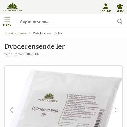
LOG IND
KURV
MENU
Dybderensende ler
Spa & velvære
Dybderensende ler
Varenummer:
24045505