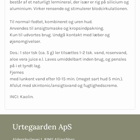
består af et naturligt lermineral, der især er rig på silicium og
aluminium. Virker rensende og stimulerer blodcirkulationen.
Til normal-fedtet, kombineret og uren hud.
Anvendes til ansigtsmaske og kropsindpakning.
Kun til udvortes brug. Undgå kontakt med læber og
øjenomgivelser.
Dos.: 1 stor tsk (ca. 5 g) ler tilsættes 1-2 tsk. vand, rosenvand,
aloe vera juice e.l. Laves umiddelbart inden brug, og pensles
på i et tyndt lag.
Fjernes
med lunkent vand efter 10-15 min. (meget sart hud 5 min.).
Afslut med skintonic/ansigtsvand og fugtighedscreme.
INCI: Kaolin.
Urtegaarden ApS
Aldershvilevej 1, 8961 Allingåbro