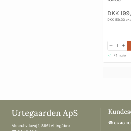
DKK 199
DKK 159,20 ek
På lager
Urtegaarden ApS
Kundese
☎︎ 86 48 00 
Aldershvilevej 1, 8961 Allingåbro