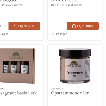
9,20 ekskl. moms
DKK 215,20 ekskl. moms
Føj til kurv
Føj til kurv
 lager
På lager
200
24045802
sagesæt basis 1 stk
Opstrammende ler