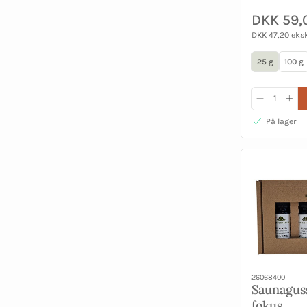
DKK 59,
DKK 47,20 eks
25 g
100 g
På lager
26068400
Saunagus
fokus