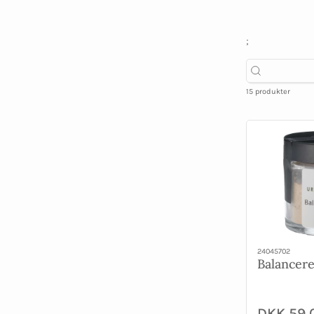
;
15 produkter
24045702
Balancere
DKK 59,