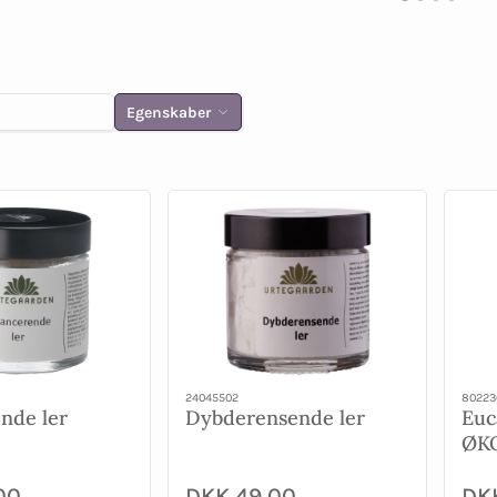
Egenskaber
24045502
80223
nde ler
Dybderensende ler
Euc
ØKO
00
DKK 49,00
DK