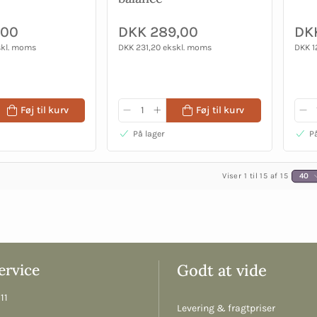
,00
DKK 289,00
DKK
skl. moms
DKK 231,20 ekskl. moms
DKK 1
Føj til kurv
Føj til kurv
På lager
På
Viser 1 til 15 af 15
40
rvice
Godt at vide
11
Levering & fragtpriser