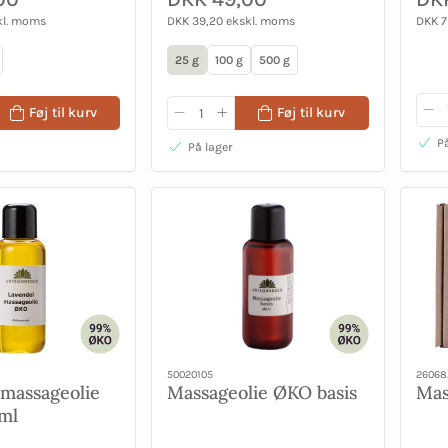
kl. moms
DKK 39,20 ekskl. moms
DKK 7
25 g
100 g
500 g
Føj til kurv
Føj til kurv
På
På lager
50020105
26068
 massageolie
Massageolie ØKO basis
Mas
ml