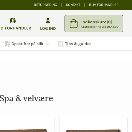
RETURNERING
KONTAKT
BLIV FORHANDLER
Indkøbskurv (0)
Gratis levering ved DKK 500
ND FORHANDLER
LOG IND
Opskrifter på slik
Tips & guides
Spa & velvære