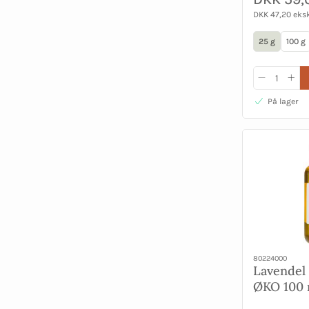
DKK 47,20 eks
25 g
100 g
På lager
80224000
Lavendel
ØKO 100 