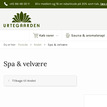
+45 86 48 00 11
Bliv medlem og få en rabatkode på 20% som tak,
læs 
Køb varer
Sauna & aromaterapi
Spa & velvære
Du er her:
Forside
Andet
Spa & velvære
Tilbage til Andet