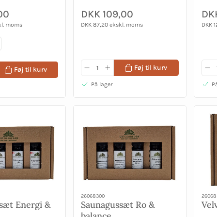
00
DKK 109,00
DKK
kl. moms
DKK 87,20 ekskl. moms
DKK 1
Føj til kurv
Føj til kurv
På lager
På
26068300
26068
sæt Energi &
Saunagussæt Ro &
Vel
balance