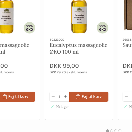
80223000
26068
 massageolie
Eucalyptus massageolie
Sau
ml
ØKO 100 ml
,00
DKK 99,00
DK
kl. moms
DKK 79,20 ekskl. moms
DKK 1
Føj til kurv
Føj til kurv
På lager
På