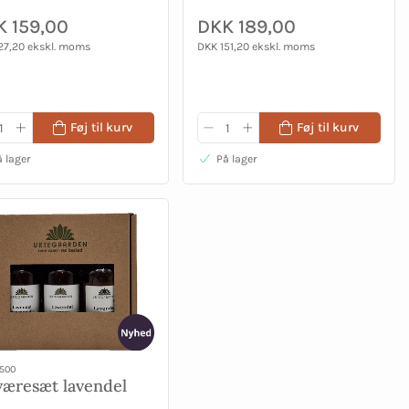
 159,00
DKK 189,00
27,20 ekskl. moms
DKK 151,20 ekskl. moms
Føj til kurv
Føj til kurv
 lager
På lager
500
væresæt lavendel