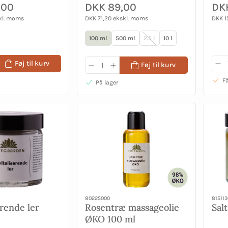
,00
DKK 89,00
DKK
kl. moms
DKK 71,20 ekskl. moms
DKK 1
100 ml
500 ml
2.5 l
10 l
Føj til kurv
Føj til kurv
Få
På lager
80225000
815113
erende ler
Rosentræ massageolie
Sal
ØKO 100 ml