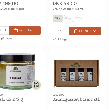
 199,00
DKK 59,00
59,20 ekskl. moms
DKK 47,20 ekskl. moms
25 g
100 g
500 g
Føj til kurv
Føj til kurv
 på lager
På lager
00
26068100
tskrub 275 g
Saunagussæt basis 1 stk