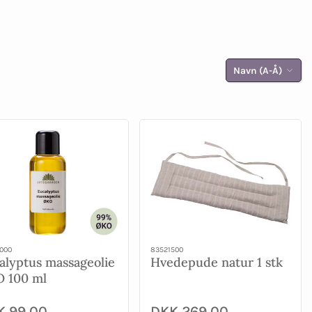
Navn (A-Å)
000
83521500
alyptus massageolie
Hvedepude natur 1 stk
 100 ml
K 99,00
DKK 269,00