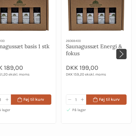
100
26068400
nagussæt basis 1 stk
Saunagussæt Energi &
fokus
K 189,00
DKK 199,00
51,20 ekskl. moms
DKK 159,20 ekskl. moms
Føj til kurv
Føj til kurv
 lager
På lager