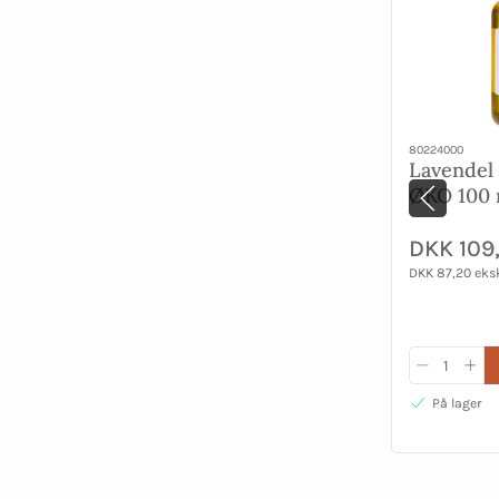
80224000
Lavendel
ØKO 100 
DKK 109
DKK 87,20 eks
På lager