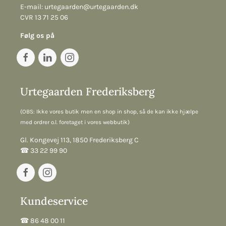
E-mail:
urtegaarden@urtegaarden.dk
CVR 13 71 25 06
Følg os på
Urtegaarden Frederiksberg
(OBS: Ikke vores butik men en shop in shop, så de kan ikke hjælpe
med ordrer o.l. foretaget i vores webbutik)
Gl. Kongevej 113, 1850 Frederiksberg C
☎︎ 33 22 99 90
Kundeservice
☎︎ 86 48 00 11