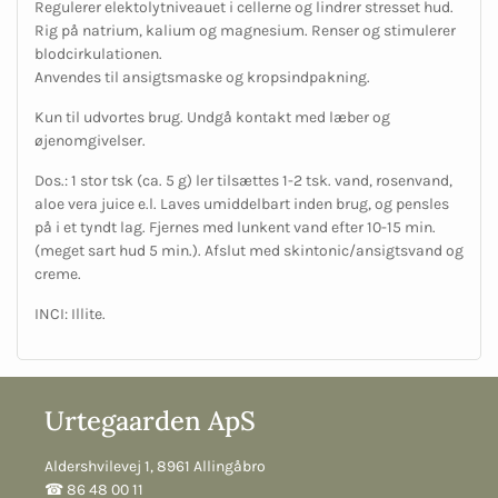
Regulerer elektolytniveauet i cellerne og lindrer stresset hud.
Rig på natrium, kalium og magnesium. Renser og stimulerer
blodcirkulationen.
Anvendes til ansigtsmaske og kropsindpakning.
Kun til udvortes brug. Undgå kontakt med læber og
øjenomgivelser.
Dos.: 1 stor tsk (ca. 5 g) ler tilsættes 1-2 tsk. vand, rosenvand,
aloe vera juice e.l. Laves umiddelbart inden brug, og pensles
på i et tyndt lag. Fjernes med lunkent vand efter 10-15 min.
(meget sart hud 5 min.). Afslut med skintonic/ansigtsvand og
creme.
INCI: Illite.
Urtegaarden ApS
Aldershvilevej 1, 8961 Allingåbro
☎︎ 86 48 00 11