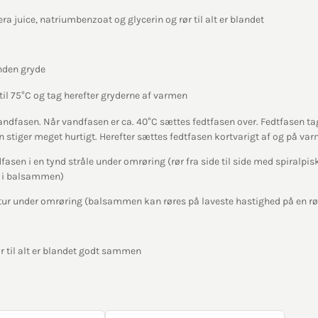
era juice, natriumbenzoat og glycerin og rør til alt er blandet
anden gryde
l 75°C og tag herefter gryderne af varmen
ndfasen. Når vandfasen er ca. 40°C sættes fedtfasen over. Fedtfasen ta
 stiger meget hurtigt. Herefter sættes fedtfasen kortvarigt af og på varm
asen i en tynd stråle under omrøring (rør fra side til side med spiralpisk
t i balsammen)
atur under omrøring (balsammen kan røres på laveste hastighed på en r
ør til alt er blandet godt sammen