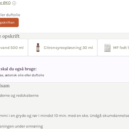
ie ØKO
ller duftolie
opskriften
 opskrift
 vand 500 ml
Citronsyreopløsning 30 ml
MF fedt 
skal du også bruge:
e, æterisk olie eller duftolie
alsam
ryderne og redskaberne
mmi i en gryde og rør i mindst 10 min. med en ske. Undgå skumdannels
øsningen under omrøring