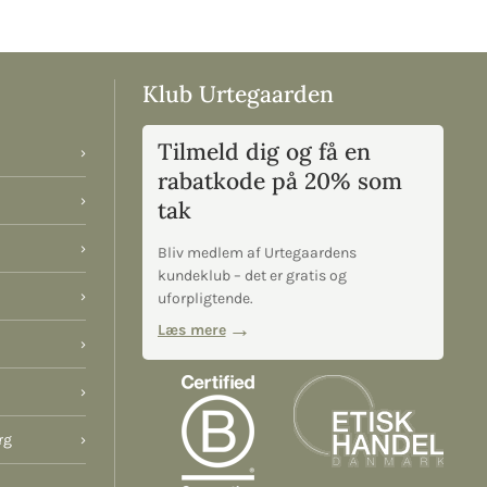
Klub Urtegaarden
Tilmeld dig og få en
›
rabatkode på 20% som
›
tak
›
Bliv medlem af Urtegaardens
kundeklub – det er gratis og
›
uforpligtende.
Læs mere
›
›
rg
›