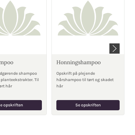
ampoo
Honningshampoo
lødgørende shampoo
Opskrift på plejende
planteekstrakter. Til
hårshampoo til tørt og skadet
ørt hår
hår
e opskriften
Se opskriften