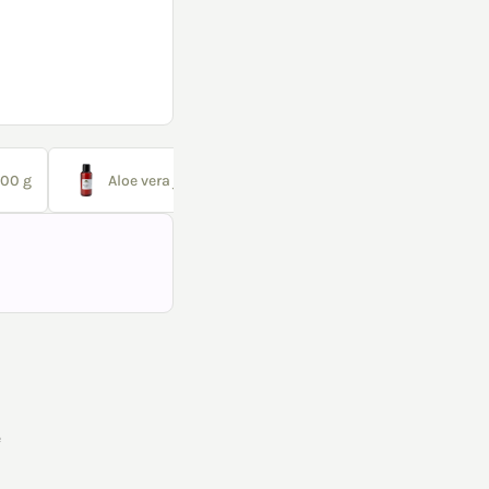
100 g
Aloe vera juice 100 ml
Guargummi 100 g
e