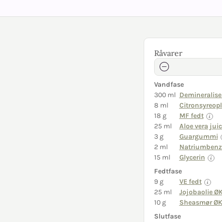
Råvarer
Vandfase
300 ml
Demineralise
8 ml
Citronsyreop
18 g
MF fedt
25 ml
Aloe vera jui
3 g
Guargummi
2 ml
Natriumbenz
15 ml
Glycerin
Fedtfase
9 g
VE fedt
25 ml
Jojobaolie Ø
10 g
Sheasmør Ø
Slutfase