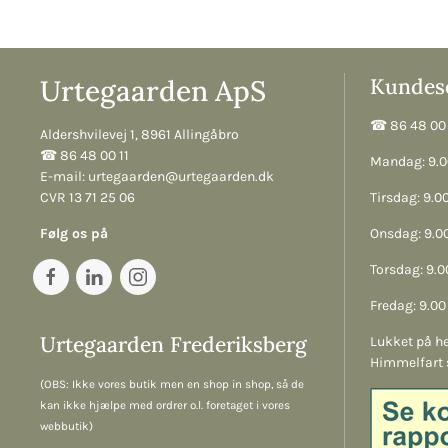
Urtegaarden ApS
Kundese
☎︎ 86 48 00 
Aldershvilevej 1, 8961 Allingåbro
☎︎ 86 48 00 11
Mandag: 9.00
E-mail:
urtegaarden@urtegaarden.dk
CVR 13 71 25 06
Tirsdag: 9.00
Følg os på
Onsdag: 9.00
Torsdag: 9.00
Fredag: 9.00 
Urtegaarden Frederiksberg
Lukket på he
Himmelfart 
(OBS: Ikke vores butik men en shop in shop, så de
kan ikke hjælpe med ordrer o.l. foretaget i vores
webbutik)