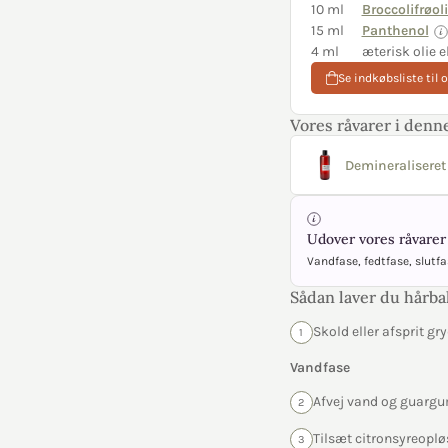
10 ml
Broccolifrøol
15 ml
Panthenol
4 ml
æterisk olie e
Se indkøbsliste til 
Vores råvarer i denne
Demineraliseret
Udover vores råvarer 
Vandfase, fedtfase, slutfas
Sådan laver du hårb
Skold eller afsprit g
1
Vandfase
Afvej vand og guargu
2
Tilsæt citronsyreopl
3