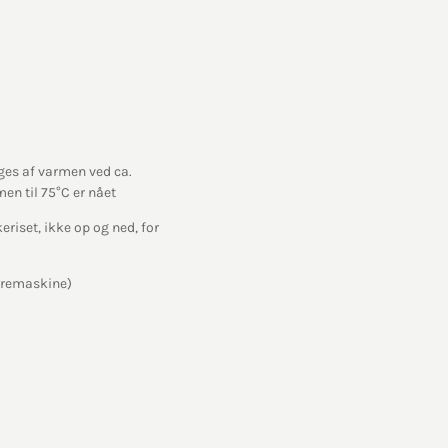
ges af varmen ved ca.
en til 75°C er nået
eriset, ikke op og ned, for
øremaskine)