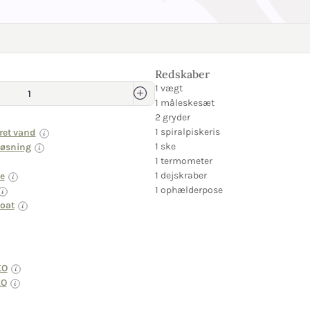
Redskaber
1 vægt
1 måleskesæt
2 gryder
1 spiralpiskeris
ret vand
1 ske
løsning
1 termometer
1 dejskraber
ce
1 ophælderpose
oat
KO
KO