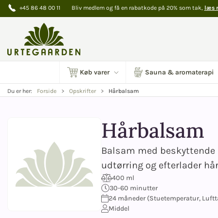
+45 86 48 00 11
Bliv medlem og få en rabatkode på 20% som tak,
læs 
Køb varer
Sauna & aromaterapi
Hårbalsam
Du er her:
Forside
Opskrifter
Hårbalsam
Balsam med beskyttende br
udtørring og efterlader hår
400 ml
30-60 minutter
24 måneder (Stuetemperatur, Luftt
Middel