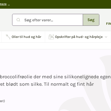
mere
Søg
FI
Olier til hud og hår
Opskrifter på hud- og hårpleje
occolifrøolie der med sine silikonelignede egen
et blødt som silke. Til normalt og fint hår
æt)