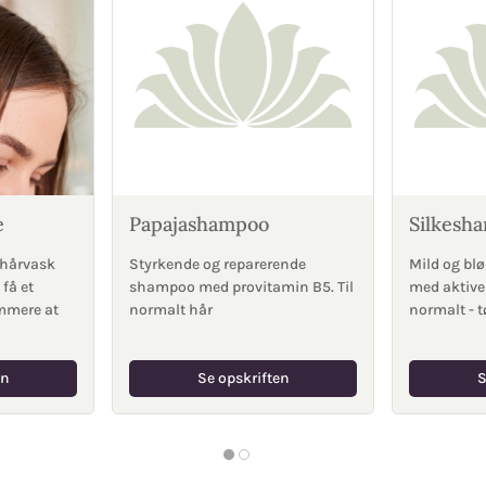
e
Papajashampoo
Silkesh
 hårvask
Styrkende og reparerende
Mild og b
få et
shampoo med provitamin B5. Til
med aktive 
emmere at
normalt hår
normalt - t
en
Se opskriften
S