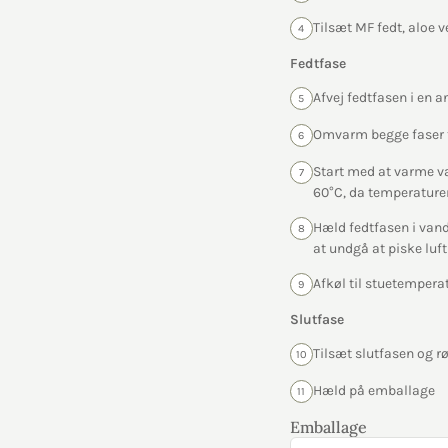
Tilsæt MF fedt, aloe v
4
Fedtfase
Afvej fedtfasen i en 
5
Omvarm begge faser ti
6
Start med at varme va
7
60°C, da temperaturen
Hæld fedtfasen i vandf
8
at undgå at piske luf
Afkøl til stuetemper
9
Slutfase
Tilsæt slutfasen og r
10
Hæld på emballage
11
Emballage