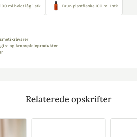
100 ml hvidt låg 1 stk
Brun plastflaske 100 ml 1 stk
smetikråvarer
igts- og kropsplejeprodukter
er
Relaterede opskrifter