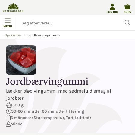
LOG IND
KURV
MENU
Jordbærvingummi
Opskrifter
Jordbærvingummi
Lækker blød vingummi med sødmefuld smag af
jordbær
500 g
30-60 minutter 60 minutter til tørring
6 måneder (Stuetemperatur, Tørt, Lufttæt)
Middel