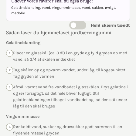
Udover vores råvarer skal du også bruge:
Gelatineblanding, vand, vingummimasse, vand, sukker, øvrigt,
madolie
Hold skærm tændt
Sådan laver du hjemmelavet jordbærvingummi
Gelatineblanding
Placer en glasskål (ca. 3 dl) i en gryde og fyld gryden op med
1
vand, så 3/4 af skålen er dækket
Tag skålen op og opvarm vandet, under låg, til kogepunktet.
2
Tag gryden af varmen
Afmål varmt vand fra vandbadet i glasskålen. Drys gelatine i
3
og rør forsigtigt, så det hele bliver fugtigt. Stil
gelatineblandingen tilbage i vandbadet og lad den stå under
låg til den skal bruges
Vingummimasse
Rør koldt vand, sukker og druesukker godt sammen til en
4
flydende masse i gryden