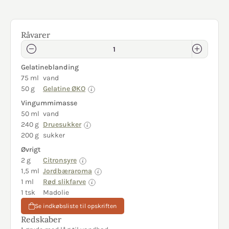
Råvarer
Gelatineblanding
75 ml
vand
50 g
Gelatine ØKO
Vingummimasse
50 ml
vand
240 g
Druesukker
200 g
sukker
Øvrigt
2 g
Citronsyre
1,5 ml
Jordbæraroma
1 ml
Rød slikfarve
1 tsk
Madolie
Se indkøbsliste til opskriften
Redskaber