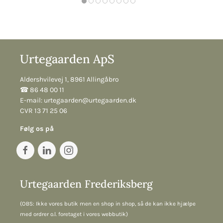
Urtegaarden ApS
Aldershvilevej 1, 8961 Allingåbro
☎︎ 86 48 00 11
E-mail:
urtegaarden@urtegaarden.dk
CVR 13 71 25 06
Følg os på
Urtegaarden Frederiksberg
(OBS: Ikke vores butik men en shop in shop, så de kan ikke hjælpe
med ordrer o.l. foretaget i vores webbutik)