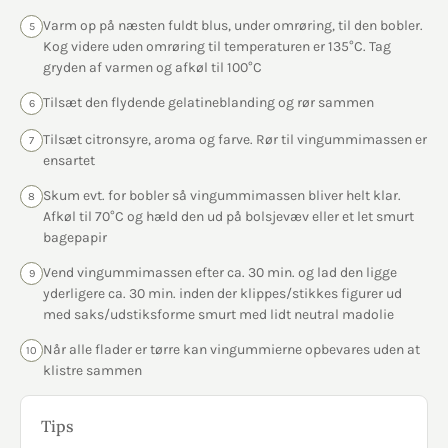
Varm op på næsten fuldt blus, under omrøring, til den bobler.
5
Kog videre uden omrøring til temperaturen er 135°C. Tag
gryden af varmen og afkøl til 100°C
Tilsæt den flydende gelatineblanding og rør sammen
6
Tilsæt citronsyre, aroma og farve. Rør til vingummimassen er
7
ensartet
Skum evt. for bobler så vingummimassen bliver helt klar.
8
Afkøl til 70°C og hæld den ud på bolsjevæv eller et let smurt
bagepapir
Vend vingummimassen efter ca. 30 min. og lad den ligge
9
yderligere ca. 30 min. inden der klippes/stikkes figurer ud
med saks/udstiksforme smurt med lidt neutral madolie
Når alle flader er tørre kan vingummierne opbevares uden at
10
klistre sammen
Tips