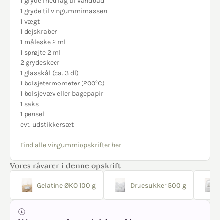
1 gryde med låg til vandbad
1 gryde til vingummimassen
1 vægt
1 dejskraber
1 måleske 2 ml
1 sprøjte 2 ml
2 grydeskeer
1 glasskål (ca. 3 dl)
1 bolsjetermometer (200°C)
1 bolsjevæv eller bagepapir
1 saks
1 pensel
evt. udstikkersæt
Find alle vingummiopskrifter her
Vores råvarer i denne opskrift
Gelatine ØKO 100 g
Druesukker 500 g