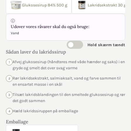
Glukosesirup 84% 500 g
Lakridsekstrakt 30 g
Udover vores råvarer skal du også bruge:
Vand
Hold skærm tændt
Sådan laver du lakridssirup
Afvej glukosesirup (håndteres med våde hænder og saks) i en
1
gryde og smelt det over svag varme
Rør lakridsekstrakt, salmiaksalt, vand og farve sammen til
2
en ensartet masse i en skål
Tilsæt lakridsblandingen til den smeltede glukosesirup og rør
3
det godt sammen
Hæld lakridssiruppen på emballage
4
Emballage