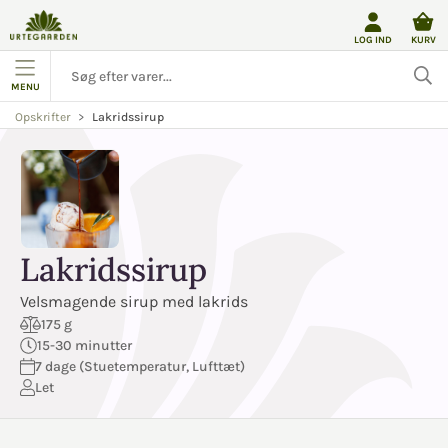
LOG IND
KURV
MENU
Lakridssirup
Opskrifter
Lakridssirup
Velsmagende sirup med lakrids
175 g
15-30 minutter
7 dage (Stuetemperatur, Lufttæt)
Let