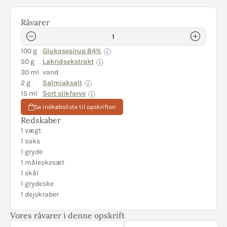
Råvarer
100 g
Glukosesirup 84%
50 g
Lakridsekstrakt
30 ml
vand
2 g
Salmiaksalt
15 ml
Sort slikfarve
Se indkøbsliste til opskriften
Redskaber
1 vægt
1 saks
1 gryde
1 måleskesæt
1 skål
1 grydeske
1 dejskraber
Vores råvarer i denne opskrift