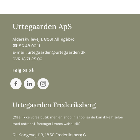
Urtegaarden ApS
Aldershvilevej 1, 8961 Allingåbro
☎︎ 86 48 00 11
E-mail:
urtegaarden@urtegaarden.dk
CVR 13 71 25 06
Følg os på
Urtegaarden Frederiksberg
(OBS: Ikke vores butik men en shop in shop, så de kan ikke hjælpe
med ordrer o.l. foretaget i vores webbutik)
Gl. Kongevej 113, 1850 Frederiksberg C