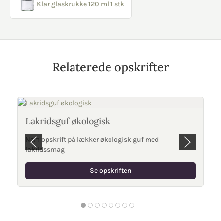
Klar glaskrukke 120 ml 1 stk
Relaterede opskrifter
Lakridsguf økologisk
Nem opskrift på lækker økologisk guf med
lakridssmag
Se opskriften